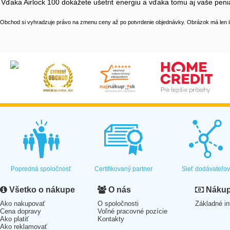
Vďaka Airlock 100 dokážete ušetriť energiu a vďaka tomu aj vaše pen
Obchod si vyhradzuje právo na zmenu ceny až po potvrdenie objednávky. Obrázok má len il
Popredná spoločnosť
Certifikovaný partner
Sieť dodávateľo
Všetko o nákupe
O nás
Nákup 
Ako nakupovať
O spoločnosti
Základné in
Cena dopravy
Voľné pracovné pozície
Ako platiť
Kontakty
Ako reklamovať