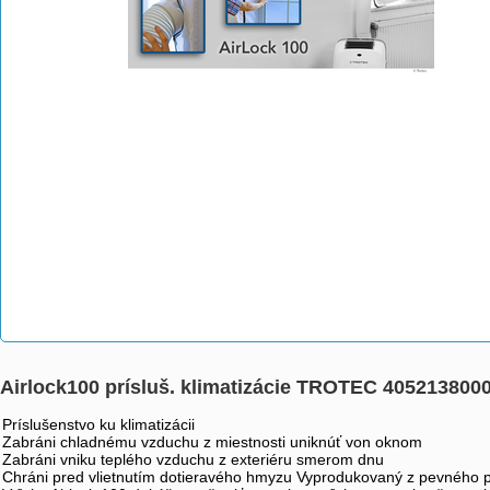
Airlock100 prísluš. klimatizácie TROTEC 405213800
Príslušenstvo ku klimatizácii
Zabráni chladnému vzduchu z miestnosti uniknúť von oknom
Zabráni vniku teplého vzduchu z exteriéru smerom dnu
Chráni pred vlietnutím dotieravého hmyzu Vyprodukovaný z pevného p