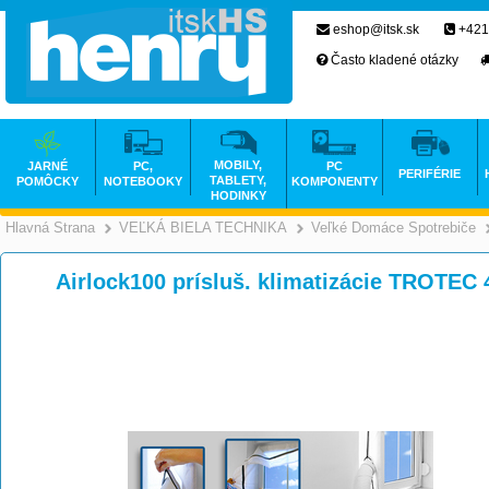
eshop@itsk.sk
+421
Často kladené otázky
MOBILY,
JARNÉ
PC,
PC
PERIFÉRIE
TABLETY,
POMÔCKY
NOTEBOOKY
KOMPONENTY
HODINKY
Hlavná Strana
VEĽKÁ BIELA TECHNIKA
Veľké Domáce Spotrebiče
>
>
Airlock100 prísluš. klimatizácie TROTEC