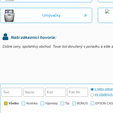
Umývačky
v tejto vetve
vo všetkýc
Všetko
Novinka
Výpredaj
Tip
BONUS
EPSON CA