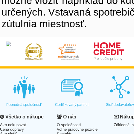
možné vložiť napríklad do ku
určených. Vstavaná spotrebiče
zútulnia miestnosť.
Popredná spoločnosť
Certifikovaný partner
Sieť dodávateľo
Všetko o nákupe
O nás
Nákup 
Ako nakupovať
O spoločnosti
Základné in
Cena dopravy
Voľné pracovné pozície
Ako platiť
Kontakty