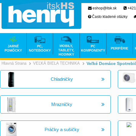
eshop@itsk.sk
+421
Často kladené otázky
MOBILY,
JARNÉ
PC,
PC
PERIFÉRIE
TABLETY,
POMÔCKY
NOTEBOOKY
KOMPONENTY
HODINKY
Hlavná Strana
VEĽKÁ BIELA TECHNIKA
Veľké Domáce Spotrebi
>
>
Chladničky
Mrazničky
Práčky a sušičky