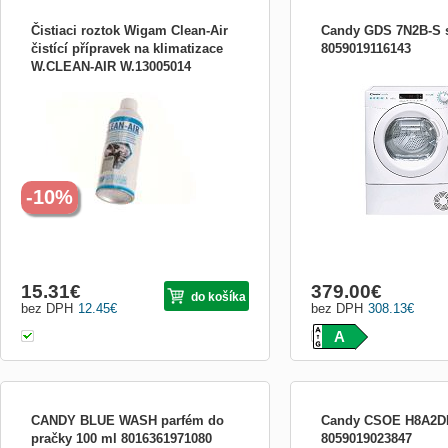
Čistiaci roztok Wigam Clean-Air
Candy GDS 7N2B-S 
čistící přípravek na klimatizace
8059019116143
W.CLEAN-AIR W.13005014
Čistící roztok MIDEA/COMFEE Clean-Air ,
Sušička prádla – úzka, k
čistící přípravek na výparníky klimatizací.
samostatne stojaca, energ
Ostraňuje zápach z klimatizačních
(nové označenie D), účin
systémů a dezinfikuje. Upozornění: Datum
maximálne množstvo bieli
na lahvičce je datem plnění náplně do
hlučnosť 64 dB, spotreba 
tlakové nádoby. Doba použitelnosti spreje
kWh/100 cyklů, odložený š
je za předpok...
čerpadlo, displej a detská 
-10%
15.31
€
379.00
€
do košíka
bez DPH
12.45
€
bez DPH
308.13
€
A
CANDY BLUE WASH parfém do
Candy CSOE H8A2DE
pračky 100 ml 8016361971080
8059019023847