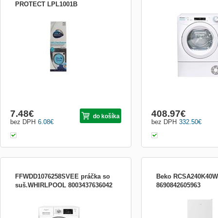
PROTECT LPL1001B
CARE AND PROTECT BLUE WASH
8kg, A++, Wifi + Bluetooth
parfém do pračky 100 ml (vůně BLUE
tepelného čerpadla se zd
WASH), BARVA: bílo-modrá
konstrukcí a prouděním vz
dotykový displej, Easy C
Infinity se zvukovou izola
připojení na odpad, zesíl
kabinetu sušičky
7.48
€
408.97
€
do košíka
bez DPH
6.08
€
bez DPH
332.50
€
FFWDD1076258SVEE práčka so
Beko RCSA240K40
suš.WHIRLPOOL 8003437636042
8690842605963
voľne stojaca spredu plnená práčka so
kombinovaná chladnička; e
sušičkou, technológia 6. ZMYSEL,
E; objem chladničky 142 li
energetická trieda pranie/pranie+sušenie:B
mrazáku 87 litrů; hlučnost