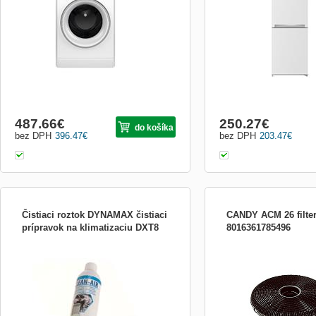
/ E, kapacita pranie/sušenie: 10/7 kg,
pro méně časté odmrazov
spotreba energie (100 cyklov) pranie /
pranie+sušenie: 59 / 414 kWh, Spotreba
vody (cyklus) pranie / p
487.66
€
250.27
€
do košíka
bez DPH
396.47
€
bez DPH
203.47
€
Čistiaci roztok DYNAMAX čistiaci
CANDY ACM 26 filter
prípravok na klimatizaciu DXT8
8016361785496
Účinná pena na čistenie klimatizácie v
uhlíkový filter pre odsáv
motorových vozidlách. Pred ošetrovaním
CBT 96/66, CCT 97/67
elektroinštaláciu vypnite. Pred použitím
potraste. Aplikujte na kondenzátor
klimatizácie. Vsuňte adaptér do prívodu
vzduchu na klimatizácii a plechovku úplne
vyprázdnite. Poloha