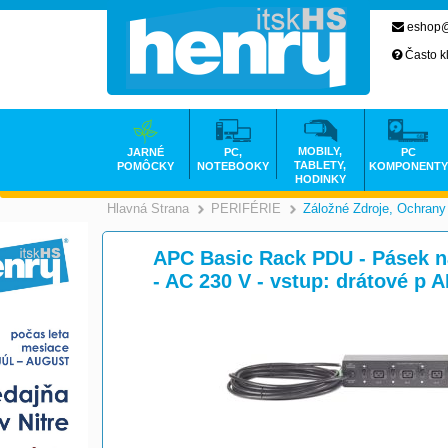
eshop@
Často k
MOBILY,
JARNÉ
PC,
PC
TABLETY,
POMÔCKY
NOTEBOOKY
KOMPONENTY
HODINKY
Hlavná Strana
PERIFÉRIE
Záložné Zdroje, Ochrany
>
>
APC Basic Rack PDU - Pásek na
- AC 230 V - vstup: drátové p 