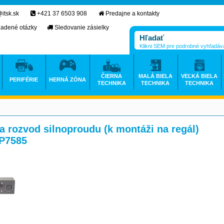
itsk.sk
+421 37 6503 908
Predajne a kontakty
ladené otázky
Sledovanie zásielky
Klikni SEM pre podrobné vyhľadáv
ČIERNA
MALÁ BIELA
VEĽKÁ BIELA
PERIFÉRIE
HERNÁ ZÓNA
TECHNIKA
TECHNIKA
TECHNIKA
 rozvod silnoproudu (k montáži na regál)
AP7585