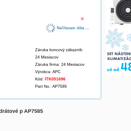
do košíka
Načítavam dáta ...
Záruka koncový zákazník:
24 Mesiacov
Záruka firma: 24 Mesiacov
Výrobca:
APC
Kód:
ITK051696
Part No.: AP7585
 drátové p AP7585