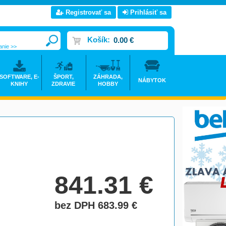
Registrovať sa
Prihlásiť sa
Košík:
0.00 €
anie >>
SOFTWARE, E-
ŠPORT,
ZÁHRADA,
NÁBYTOK
KNIHY
ZDRAVIE
HOBBY
841.31
€
bez DPH 683.99
€