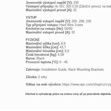
Jmenovité výstupní napětí [V]: 
Výstupní přípojky: 
Maximální výstupní proud [A]: 
32

VSTUP
Jmenovité vstupní napětí [V]: 
Typ připojení vstupu: 
Kmitočet na vstupu [Hz]: 
Maximální vstupní proud [A]: 
32

FYZICKÉ
Maximální výška [cm]: 
Maximální šířka [cm]: 
Maximální hloubka [cm]: 
Čistá hmotnost [kg]: 
Barva: 
Provozní teplota [°C]: 
0 - 45

Zahrnuje: 
Installation Guide, Rack Mounting Brackets

Záruka: 
2 roky

Odkaz na web výrobce: 
https://www.apc.com/shop/cz
Obchod si vyhradzuje právo na zmenu ceny až po potvrdenie objednávk