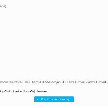
/cs/products/Roz-%C3%AD-en%C3%AD-stojanu-PDU-z%C3%A1kladn%C3%AD-
y. Obrázok má len ilustračný charakter.
Prejsť na vrch stránky...