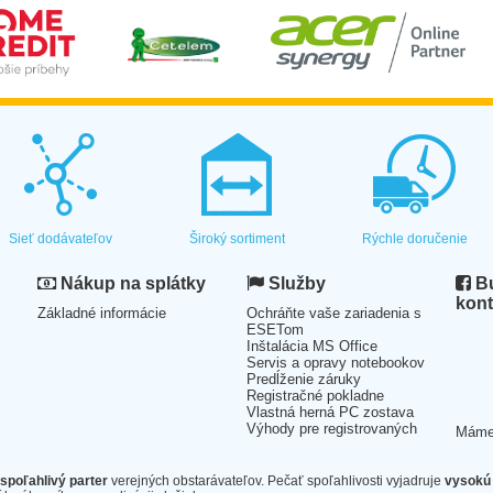
Sieť dodávateľov
Široký sortiment
Rýchle doručenie
Nákup na splátky
Služby
Bu
kont
Základné informácie
Ochráňte vaše zariadenia s
ESETom
Inštalácia MS Office
Servis a opravy notebookov
Predĺženie záruky
Registračné pokladne
Vlastná herná PC zostava
Výhody pre registrovaných
Mám
spoľahlivý parter
verejných obstarávateľov. Pečať spoľahlivosti vyjadruje
vysokú 