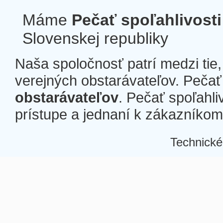
Máme
Pečať spoľahlivosti
Slovenskej republiky
Naša spoločnosť patrí medzi tie
verejných obstarávateľov. Pečať 
obstarávateľov
. Pečať spoľahli
prístupe a jednaní k zákazníkom a
Technické
Â
Â
Â