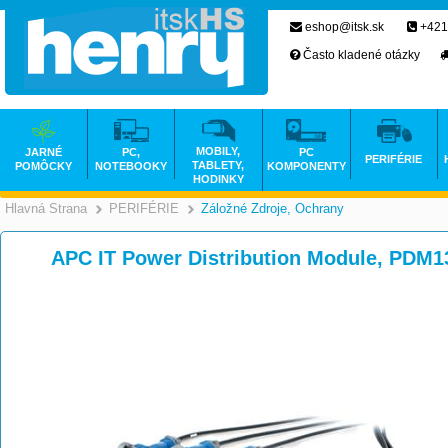
eshop@itsk.sk
+421
Často kladené otázky
MOBILY,
JARNÉ
PC,
PC
PERIFÉRIE
TABLETY,
POMÔCKY
NOTEBOOKY
KOMPONENTY
HODINKY
Hlavná Strana
PERIFÉRIE
Záložné Zdroje, Ochrany
>
>
APC IT Power Distribution Module, PDM1