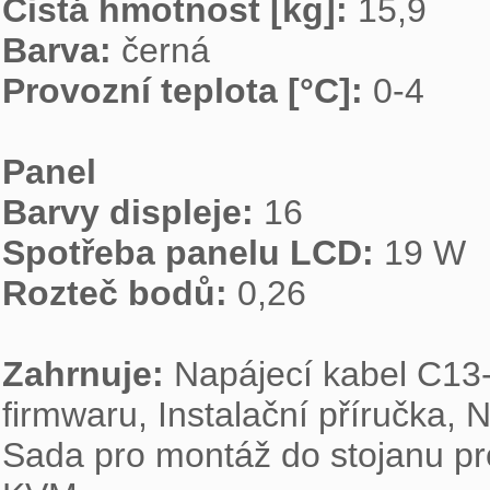
Čistá hmotnost [kg]: 
Barva: 
Provozní teplota [°C]: 
0-4

Panel
Barvy displeje: 
Spotřeba panelu LCD: 
Rozteč bodů: 
0,26

Zahrnuje: 
Napájecí kabel C13-
firmwaru, Instalační příručka,
Sada pro montáž do stojanu pr