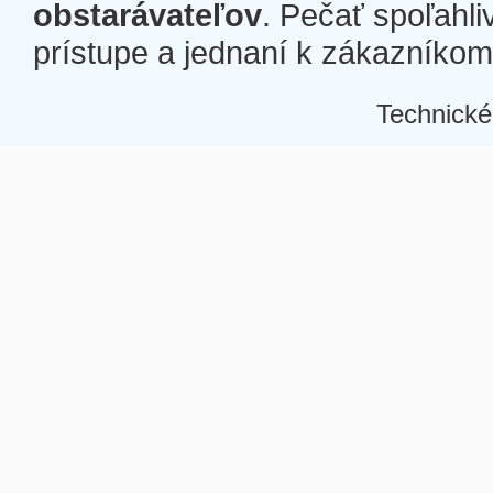
obstarávateľov
. Pečať spoľahli
prístupe a jednaní k zákazníkom a
Technické
Â
Â
Â