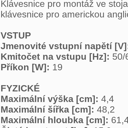
Klávesnice pro montáž ve stoj
klávesnice pro americkou anglič
VSTUP
Jmenovité vstupní napětí [V]
Kmitočet na vstupu [Hz]: 
Příkon [W]: 
19

FYZICKÉ
Maximální výška [cm]: 
Maximální šířka [cm]: 
Maximální hloubka [cm]: 