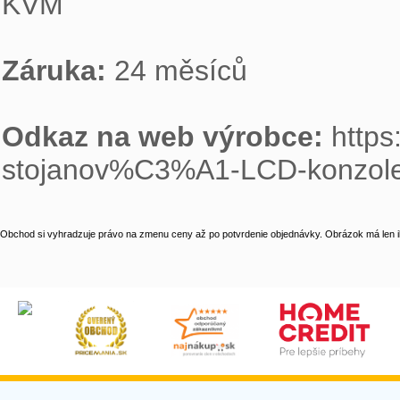
KVM

Záruka: 
24 měsíců

Odkaz na web výrobce: 
https
stojanov%C3%A1-LCD-konzol
Obchod si vyhradzuje právo na zmenu ceny až po potvrdenie objednávky. Obrázok má len il