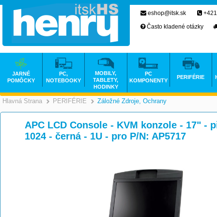
eshop@itsk.sk
+421
Často kladené otázky
MOBILY,
JARNÉ
PC,
PC
PERIFÉRIE
TABLETY,
POMÔCKY
NOTEBOOKY
KOMPONENTY
HODINKY
Hlavná Strana
PERIFÉRIE
Záložné Zdroje, Ochrany
>
>
APC LCD Console - KVM konzole - 17" - př
1024 - černá - 1U - pro P/N: AP5717