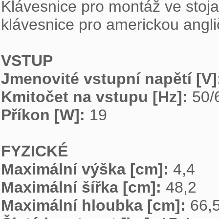
Klávesnice pro montáž ve stoj
klávesnice pro americkou anglič
VSTUP
Jmenovité vstupní napětí [V]
Kmitočet na vstupu [Hz]: 
Příkon [W]: 
19

FYZICKÉ
Maximální výška [cm]: 
Maximální šířka [cm]: 
Maximální hloubka [cm]: 