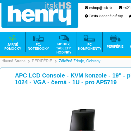
eshop@itsk.sk
+421
Často kladené otázky
MOBILY,
JARNÉ
PC,
PC
PERIFÉRIE
TABLETY,
POMÔCKY
NOTEBOOKY
KOMPONENTY
HODINKY
Hlavná Strana
PERIFÉRIE
Záložné Zdroje, Ochrany
>
>
APC LCD Console - KVM konzole - 19" - př
1024 - VGA - černá - 1U - pro AP5719