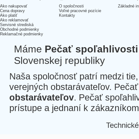
Ako nakupovať
O spoločnosti
Základné in
Cena dopravy
Voľné pracovné pozície
Ako platiť
Kontakty
Ako reklamovať
Servisné strediská
Obchodné podmienky
Reklamačné podmienky
Máme
Pečať spoľahlivosti
Slovenskej republiky
Naša spoločnosť patrí medzi tie
verejných obstarávateľov. Pečať 
obstarávateľov
. Pečať spoľahli
prístupe a jednaní k zákazníkom a
Technické
Â
Â
Â