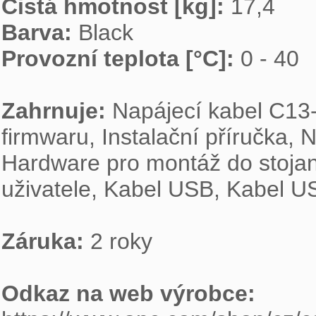
Čistá hmotnost [kg]: 
Barva: 
Provozní teplota [°C]: 
0 - 40

Zahrnuje: 
Napájecí kabel C13-
firmwaru, Instalační příručka,
Hardware pro montáž do stojan
uživatele, Kabel USB, Kabel U
Záruka: 
2 roky

Odkaz na web výrobce: 