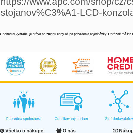
https://www.apc.com/shop/cz/
stojanov%C3%A1-LCD-konzol
Obchod si vyhradzuje právo na zmenu ceny až po potvrdenie objednávky. Obrázok má len il
Popredná spoločnosť
Certifikovaný partner
Sieť dodávateľo
Všetko o nákupe
O nás
Nákup 