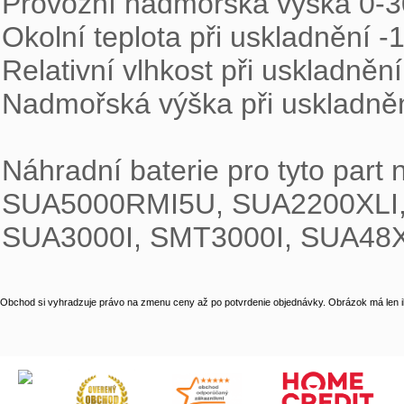
Provozní nadmořská výška 0-3
Okolní teplota při uskladnění -1
Relativní vlhkost při uskladnění
Nadmořská výška při uskladněn
Náhradní baterie pro tyto part 
SUA5000RMI5U, SUA2200XLI, 
SUA3000I, SMT3000I, SUA48
Obchod si vyhradzuje právo na zmenu ceny až po potvrdenie objednávky. Obrázok má len il