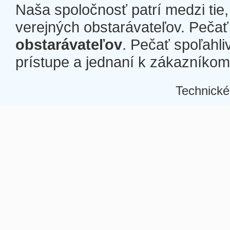
Naša spoločnosť patrí medzi tie
verejných obstarávateľov. Pečať 
obstarávateľov
. Pečať spoľahli
prístupe a jednaní k zákazníkom a
Technické
Â
Â
Â