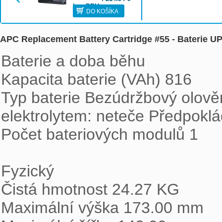
bez DPH
DO KOŠÍKA
APC Replacement Battery Cartridge #55 - Baterie UP
Baterie a doba běhu

Kapacita baterie (VAh) 816

Typ baterie Bezúdržbový olov
elektrolytem: neteče Předpoklád
Počet bateriových modulů 1

Fyzický

Čistá hmotnost 24.27 KG

Maximální výška 173.00 mm
