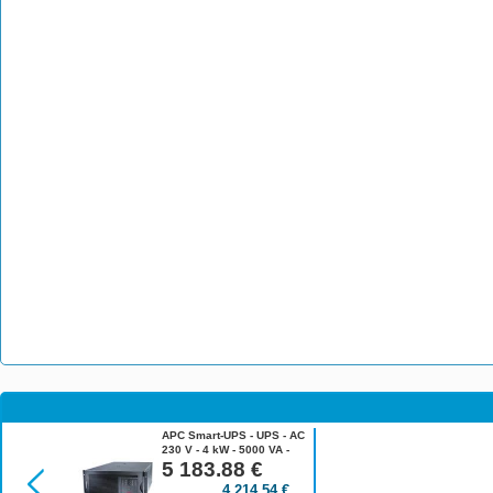
APC Smart-UPS - UPS - AC
230 V - 4 kW - 5000 VA -
Ethernet 10/100, RS-232 -
5 183.88
€
výstupní konektory: 10
4 214.54
€
SUA5000RMI5U