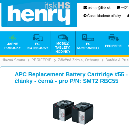
eshop@itsk.sk
+421
Často kladené otázky
MOBILY,
JARNÉ
PC,
PC
PERIFÉRIE
TABLETY,
POMÔCKY
NOTEBOOKY
KOMPONENTY
HODINKY
Hlavná Strana
PERIFÉRIE
Záložné Zdroje, Ochrany
Batérie A Prí
>
>
APC Replacement Battery Cartridge #55 -
články - černá - pro P/N: SMT2 RBC55