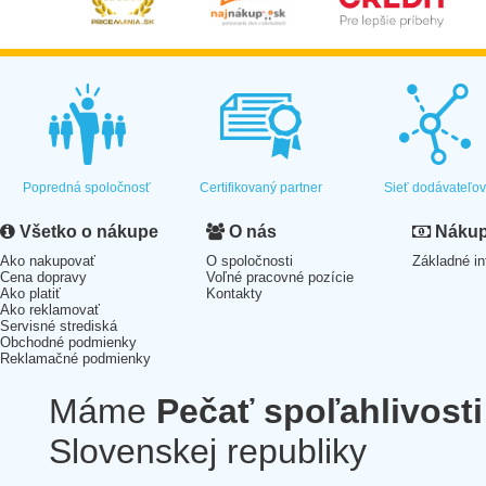
Popredná spoločnosť
Certifikovaný partner
Sieť dodávateľo
Všetko o nákupe
O nás
Nákup 
Ako nakupovať
O spoločnosti
Základné in
Cena dopravy
Voľné pracovné pozície
Ako platiť
Kontakty
Ako reklamovať
Servisné strediská
Obchodné podmienky
Reklamačné podmienky
Máme
Pečať spoľahlivosti
Slovenskej republiky