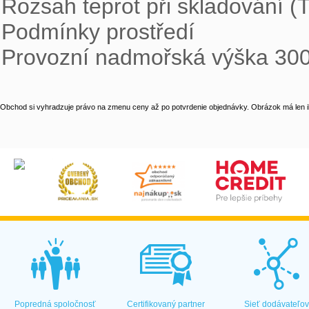
Rozsah teprot při skladování (T
Podmínky prostředí

Provozní nadmořská výška 30
Obchod si vyhradzuje právo na zmenu ceny až po potvrdenie objednávky. Obrázok má len il
Popredná spoločnosť
Certifikovaný partner
Sieť dodávateľo