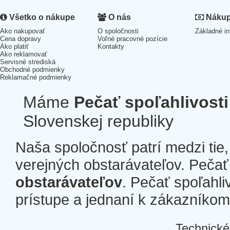
Všetko o nákupe
O nás
Nákup 
Ako nakupovať
O spoločnosti
Základné in
Cena dopravy
Voľné pracovné pozície
Ako platiť
Kontakty
Ako reklamovať
Servisné strediská
Obchodné podmienky
Reklamačné podmienky
Máme
Pečať spoľahlivosti
Slovenskej republiky
Naša spoločnosť patrí medzi tie
verejných obstarávateľov. Pečať 
obstarávateľov
. Pečať spoľahli
prístupe a jednaní k zákazníkom a
Technické