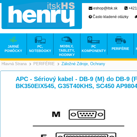
eshop@itsk.sk
+421
Často kladené otázky
MOBILY,
JARNÉ
PC,
PC
PERIFÉRIE
TABLETY,
POMÔCKY
NOTEBOOKY
KOMPONENTY
HODINKY
Hlavná Strana
PERIFÉRIE
Záložné Zdroje, Ochrany
>
>
APC - Sériový kabel - DB-9 (M) do DB-9 (F
BK350EIX545, G35T40KHS, SC450 AP980