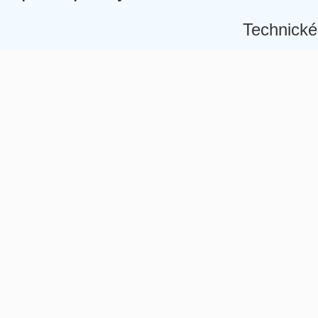
Technické
Â
Â
Â