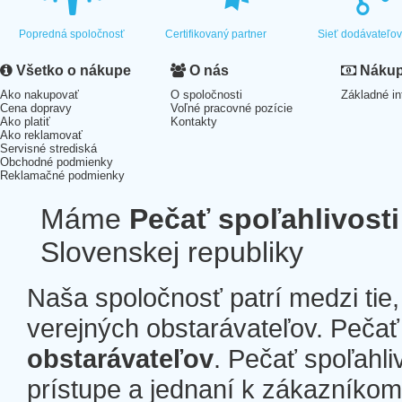
Popredná spoločnosť
Certifikovaný partner
Sieť dodávateľo
Všetko o nákupe
O nás
Nákup 
Ako nakupovať
O spoločnosti
Základné in
Cena dopravy
Voľné pracovné pozície
Ako platiť
Kontakty
Ako reklamovať
Servisné strediská
Obchodné podmienky
Reklamačné podmienky
Máme
Pečať spoľahlivosti
Slovenskej republiky
Naša spoločnosť patrí medzi tie
verejných obstarávateľov. Pečať 
obstarávateľov
. Pečať spoľahli
prístupe a jednaní k zákazníkom a