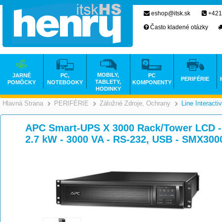
eshop@itsk.sk
+421
Často kladené otázky
MOBILY,
JARNÉ
PC,
PC
PERIFÉRIE
TABLETY,
POMÔCKY
NOTEBOOKY
KOMPONENTY
HODINKY
Hlavná Strana
PERIFÉRIE
Záložné Zdroje, Ochrany
Line Interacti
>
>
APC Smart-UPS X 3000 Rack/Tower LCD - 
2.7 kW - 3000 VA - RS-232, USB - SMX3