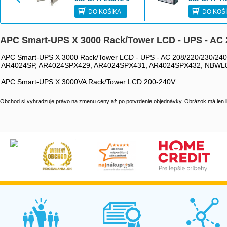
SMX3000HV, AP9625
APCRBC117
DO KOŠÍKA
DO KOŠ
APC Smart-UPS X 3000 Rack/Tower LCD - UPS - AC 2
APC Smart-UPS X 3000 Rack/Tower LCD - UPS - AC 208/220/230/240 V 
AR4024SP, AR4024SPX429, AR4024SPX431, AR4024SPX432, NBWL
APC Smart-UPS X 3000VA Rack/Tower LCD 200-240V
Obchod si vyhradzuje právo na zmenu ceny až po potvrdenie objednávky. Obrázok má len il