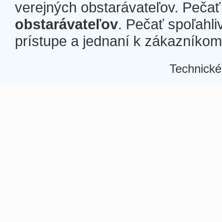
verejných obstarávateľov. Pečať 
obstarávateľov
. Pečať spoľahli
prístupe a jednaní k zákazníkom a
Technické
Â
Â
Â