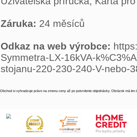
Uživatelská příručka, Karta pr
Záruka: 
24 měsíců

Odkaz na web výrobce: 
https
Symmetra-LX-16kVA-k%C3%A1
stojanu-220-230-240-V-nebo
Obchod si vyhradzuje právo na zmenu ceny až po potvrdenie objednávky. Obrázok má len il