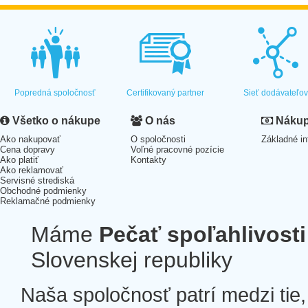
Popredná spoločnosť
Certifikovaný partner
Sieť dodávateľo
Všetko o nákupe
O nás
Nákup 
Ako nakupovať
O spoločnosti
Základné in
Cena dopravy
Voľné pracovné pozície
Ako platiť
Kontakty
Ako reklamovať
Servisné strediská
Obchodné podmienky
Reklamačné podmienky
Máme
Pečať spoľahlivosti
Slovenskej republiky
Naša spoločnosť patrí medzi tie