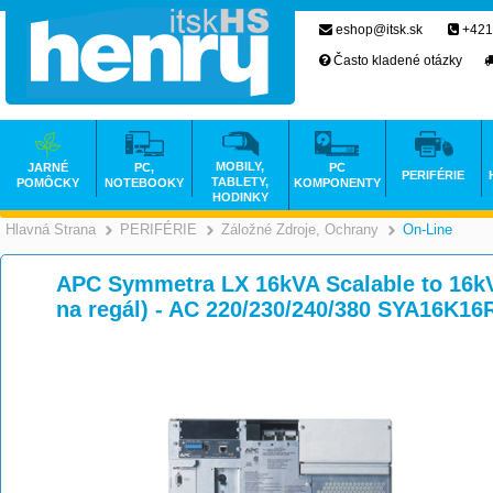
eshop@itsk.sk
+421
Často kladené otázky
MOBILY,
JARNÉ
PC,
PC
PERIFÉRIE
TABLETY,
POMÔCKY
NOTEBOOKY
KOMPONENTY
HODINKY
Hlavná Strana
PERIFÉRIE
Záložné Zdroje, Ochrany
On-Line
>
>
APC Symmetra LX 16kVA Scalable to 16kVA
na regál) - AC 220/230/240/380 SYA16K16