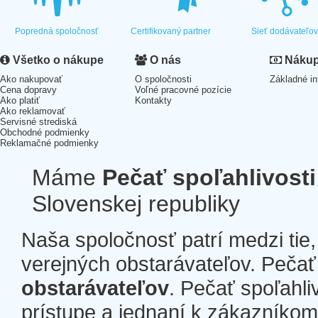
Popredná spoločnosť
Certifikovaný partner
Sieť dodávateľo
Všetko o nákupe
O nás
Nákup 
Ako nakupovať
O spoločnosti
Základné in
Cena dopravy
Voľné pracovné pozície
Ako platiť
Kontakty
Ako reklamovať
Servisné strediská
Obchodné podmienky
Reklamačné podmienky
Máme
Pečať spoľahlivosti
Slovenskej republiky
Naša spoločnosť patrí medzi tie
verejných obstarávateľov. Pečať 
obstarávateľov
. Pečať spoľahli
prístupe a jednaní k zákazníkom a