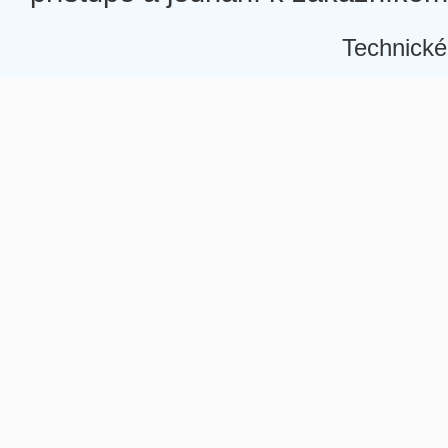
Technické
Â
Â
Â