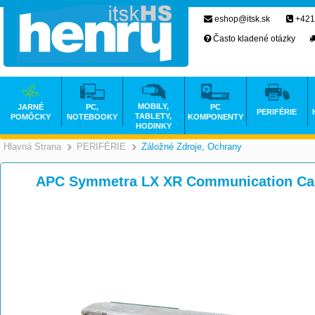
eshop@itsk.sk
+421
Často kladené otázky
MOBILY,
JARNÉ
PC,
PC
PERIFÉRIE
TABLETY,
POMÔCKY
NOTEBOOKY
KOMPONENTY
HODINKY
Hlavná Strana
PERIFÉRIE
Záložné Zdroje, Ochrany
>
>
APC Symmetra LX XR Communication Ca