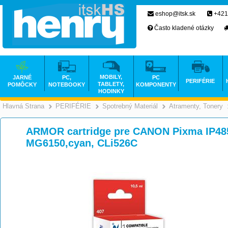
eshop@itsk.sk
+421
Často kladené otázky
MOBILY,
JARNÉ
PC,
PC
PERIFÉRIE
TABLETY,
POMÔCKY
NOTEBOOKY
KOMPONENTY
HODINKY
Hlavná Strana
PERIFÉRIE
Spotrebný Materiál
Atramenty, Tonery
>
>
>
ARMOR cartridge pre CANON Pixma IP48
MG6150,cyan, CLi526C