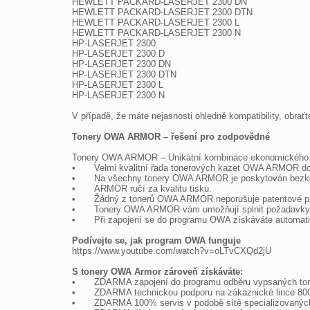
HEWLETT PACKARD-LASERJET 2300 DN

HEWLETT PACKARD-LASERJET 2300 DTN

HEWLETT PACKARD-LASERJET 2300 L

HEWLETT PACKARD-LASERJET 2300 N

HP-LASERJET 2300

HP-LASERJET 2300 D

HP-LASERJET 2300 DN

HP-LASERJET 2300 DTN

HP-LASERJET 2300 L

HP-LASERJET 2300 N

V případě, že máte nejasnosti ohledně kompatibility, obrať
Tonery OWA ARMOR – řešení pro zodpovědné
Tonery OWA ARMOR – Unikátní kombinace ekonomického a

•	Velmi kvalitní řada tonerových kazet OWA ARMOR do téměř všech tiskáren na trhu.

•	Na všechny tonery OWA ARMOR je poskytován bezkonkurenční servis v podobě doživotní záruky na kazety, převzetí záruky za nové tiskárny a zpětný odběr kazet.

•	ARMOR ručí za kvalitu tisku.

•	Žádný z tonerů OWA ARMOR neporušuje patentové právo.

•	Tonery OWA ARMOR vám umožňují splnit požadavky společenské odpovědnosti firem (CSR) v oblasti ochrany životního prostředí.

•	Při zapojení se do programu OWA získáváte automaticky tzv. Materiálový report, který můžete zahrnout do vašeho CSR reportu.

Podívejte se, jak program OWA funguje

https://www.youtube.com/watch?v=oLTvCXQd2jU

S tonery OWA Armor zároveň získáváte:

•	ZDARMA zapojení do programu odběru vypsaných tonerů včetně získání tzv. materiálového reportu – šetříte životní prostředí.

•	ZDARMA technickou podporu na zákaznické lince 800 157 928.

•	ZDARMA 100% servis v podobě sítě specializovaných firem s operativním výjezdem technika na místo do 48 hodin.
