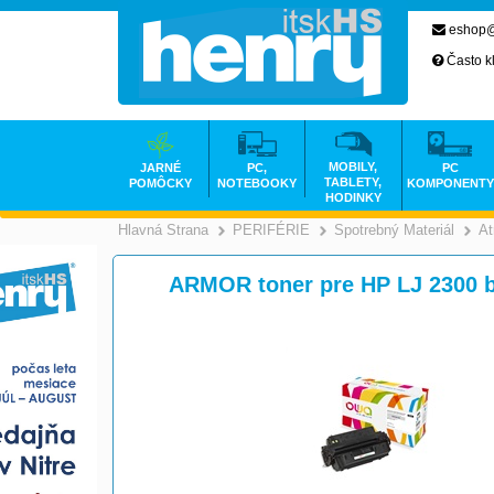
eshop@
Často k
MOBILY,
JARNÉ
PC,
PC
TABLETY,
POMÔCKY
NOTEBOOKY
KOMPONENTY
HODINKY
Hlavná Strana
PERIFÉRIE
Spotrebný Materiál
At
>
>
ARMOR toner pre HP LJ 2300 b