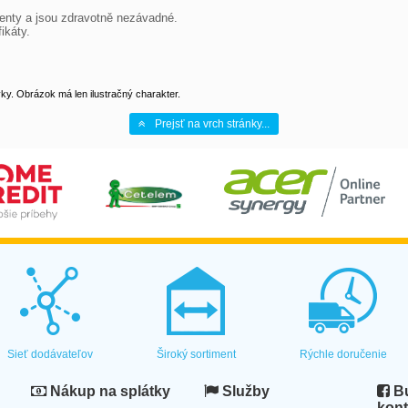
y. Obrázok má len ilustračný charakter.
Prejsť na vrch stránky...
Sieť dodávateľov
Široký sortiment
Rýchle doručenie
Nákup na splátky
Služby
Bu
kont