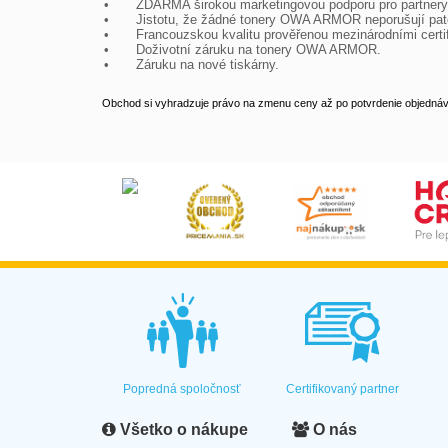
•	ZDARMA širokou marketingovou podporu pro partnery

•	Jistotu, že žádné tonery OWA ARMOR neporušují patenty a jsou zdravotně nezávadné.

•	Francouzskou kvalitu prověřenou mezinárodními certifikáty.

•	Doživotní záruku na tonery OWA ARMOR.

•	Záruku na nové tiskárny.
Obchod si vyhradzuje právo na zmenu ceny až po potvrdenie objednávk
Popredná spoločnosť
Certifikovaný partner
Všetko o nákupe
O nás