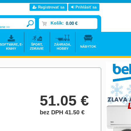
Registrovať sa
Prihlásiť sa
Košík:
0.00 €
anie >>
SOFTWARE, E-
ŠPORT,
ZÁHRADA,
NÁBYTOK
KNIHY
ZDRAVIE
HOBBY
51.05
€
bez DPH 41.50
€
do košíka