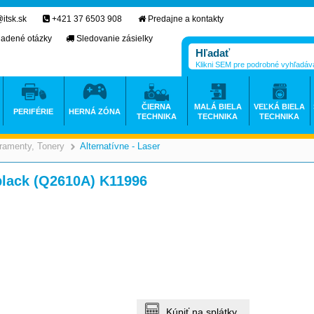
itsk.sk
+421 37 6503 908
Predajne a kontakty
ladené otázky
Sledovanie zásielky
Klikni SEM pre podrobné vyhľadáv
ČIERNA
MALÁ BIELA
VEĽKÁ BIELA
PERIFÉRIE
HERNÁ ZÓNA
TECHNIKA
TECHNIKA
TECHNIKA
ramenty, Tonery
Alternatívne - Laser
>
>
lack (Q2610A) K11996
Kúpiť na splátky.