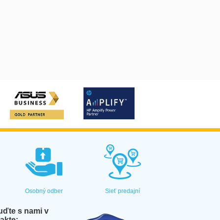
Osobný odber
Sieť predajní
ďte s nami v
akte: