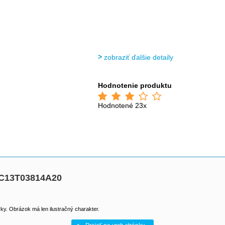
zobraziť ďalšie detaily
Hodnotenie produktu
Hodnotené 23x
 C13T03814A20
y. Obrázok má len ilustračný charakter.