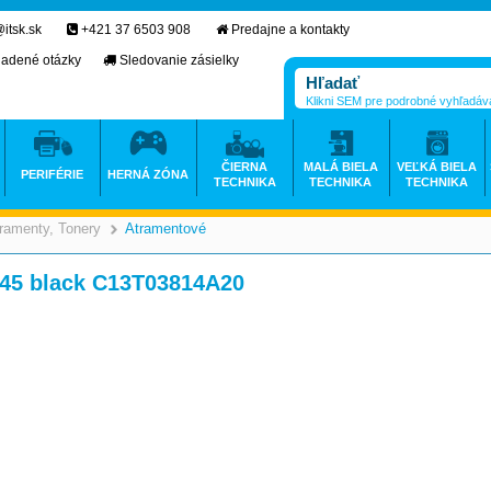
itsk.sk
+421 37 6503 908
Predajne a kontakty
ladené otázky
Sledovanie zásielky
Klikni SEM pre podrobné vyhľadáv
ČIERNA
MALÁ BIELA
VEĽKÁ BIELA
PERIFÉRIE
HERNÁ ZÓNA
TECHNIKA
TECHNIKA
TECHNIKA
ramenty, Tonery
Atramentové
>
>
45 black C13T03814A20