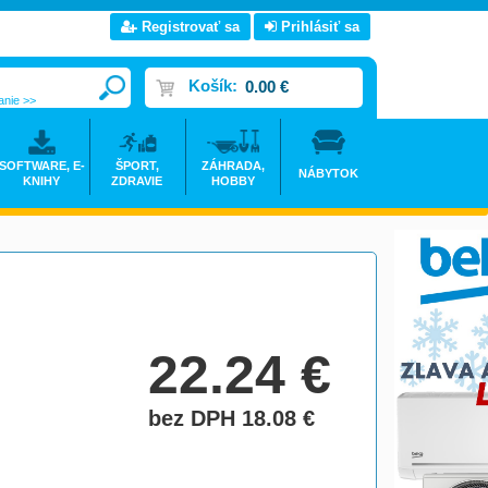
Registrovať sa
Prihlásiť sa
Košík:
0.00 €
anie >>
SOFTWARE, E-
ŠPORT,
ZÁHRADA,
NÁBYTOK
KNIHY
ZDRAVIE
HOBBY
22.24
€
bez DPH 18.08
€
do košíka