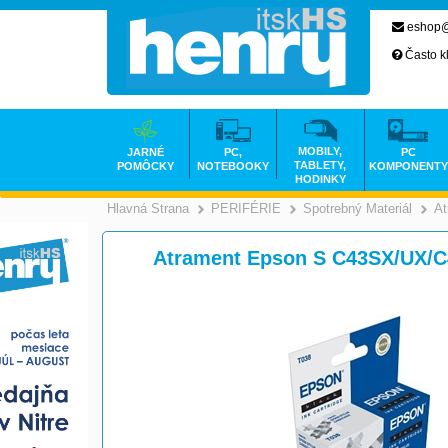
eshop@
Často k
MOBILY,
JARNÉ
PC,
PC
TABLETY,
POMÔCKY
NOTEBOOKY
KOMPONENTY
HODINKY
Hlavná Strana
PERIFÉRIE
Spotrebný Materiál
At
>
>
Atrament Epson S C43SX/UX/C