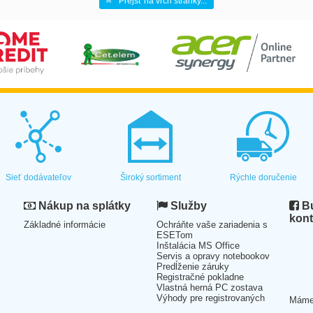
Prejsť na vrch stránky...
Sieť dodávateľov
Široký sortiment
Rýchle doručenie
Nákup na splátky
Služby
Bu
kont
Základné informácie
Ochráňte vaše zariadenia s
ESETom
Inštalácia MS Office
Servis a opravy notebookov
Predĺženie záruky
Registračné pokladne
Vlastná herná PC zostava
Výhody pre registrovaných
Mám