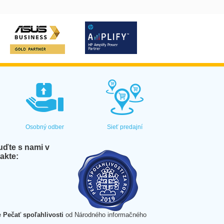
Osobný odber
Sieť predajní
ďte s nami v
akte:
e
Pečať spoľahlivosti
od Národného informačného