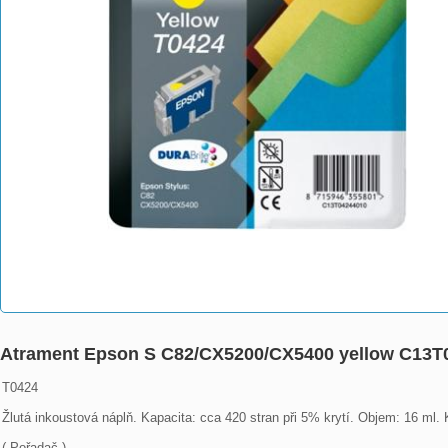
Atrament Epson S C82/CX5200/CX5400 yellow C13T
T0424

Žlutá inkoustová náplň. Kapacita: cca 420 stran při 5% krytí. Objem: 16 ml
( Pořadač )