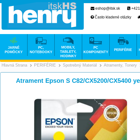
eshop@itsk.sk
+421
Často kladené otázky
MOBILY,
JARNÉ
PC,
PC
PERIFÉRIE
TABLETY,
POMÔCKY
NOTEBOOKY
KOMPONENTY
HODINKY
Hlavná Strana
PERIFÉRIE
Spotrebný Materiál
Atramenty, Tonery
>
>
>
Atrament Epson S C82/CX5200/CX5400 ye