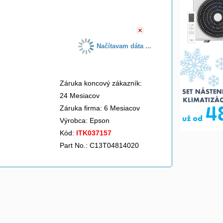
do košíka
Načítavam dáta ...
Záruka koncový zákazník:
24 Mesiacov
Záruka firma: 6 Mesiacov
Výrobca:
Epson
Kód:
ITK037157
Part No.: C13T04814020