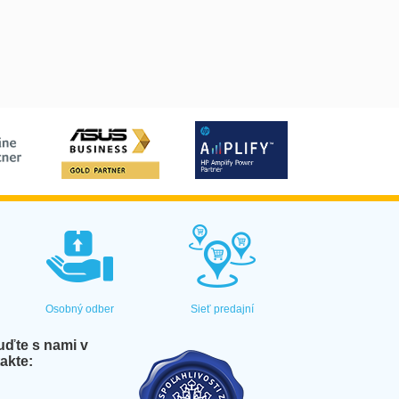
Osobný odber
Sieť predajní
ďte s nami v
akte: