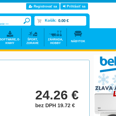
Registrovať sa
Prihlásiť sa
Košík:
0.00 €
anie >>
SOFTWARE, E-
ŠPORT,
ZÁHRADA,
NÁBYTOK
KNIHY
ZDRAVIE
HOBBY
24.26
€
bez DPH 19.72
€