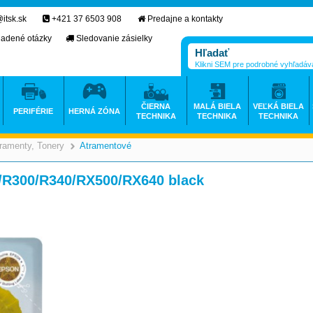
itsk.sk
+421 37 6503 908
Predajne a kontakty
ladené otázky
Sledovanie zásielky
Klikni SEM pre podrobné vyhľadáv
ČIERNA
MALÁ BIELA
VEĽKÁ BIELA
PERIFÉRIE
HERNÁ ZÓNA
TECHNIKA
TECHNIKA
TECHNIKA
ramenty, Tonery
Atramentové
>
>
/R300/R340/RX500/RX640 black