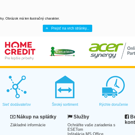
y. Obrázok má len ilustračný charakter.
Prejsť na vrch stránky...
Sieť dodávateľov
Široký sortiment
Rýchle doručenie
Nákup na splátky
Služby
Bu
kont
Základné informácie
Ochráňte vaše zariadenia s
ESETom
Inštalácia MS Office