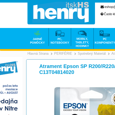
eshop@
Často k
MOBILY,
JARNÉ
PC,
PC
TABLETY,
POMÔCKY
NOTEBOOKY
KOMPONENTY
HODINKY
Hlavná Strana
PERIFÉRIE
Spotrebný Materiál
At
>
>
Atrament Epson SP R200/R220
C13T04814020