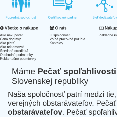
Popredná spoločnosť
Certifikovaný partner
Sieť dodávateľo
Všetko o nákupe
O nás
Nákup 
Ako nakupovať
O spoločnosti
Základné in
Cena dopravy
Voľné pracovné pozície
Ako platiť
Kontakty
Ako reklamovať
Servisné strediská
Obchodné podmienky
Reklamačné podmienky
Máme
Pečať spoľahlivosti
Slovenskej republiky
Naša spoločnosť patrí medzi tie
verejných obstarávateľov. Pečať 
obstarávateľov
. Pečať spoľahli