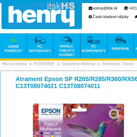
eshop@itsk.sk
+421
Často kladené otázky
MOBILY,
JARNÉ
PC,
PC
PERIFÉRIE
TABLETY,
POMÔCKY
NOTEBOOKY
KOMPONENTY
HODINKY
Hlavná Strana
PERIFÉRIE
Spotrebný Materiál
Atramenty, Tonery
>
>
>
Atrament Epson SP R265/R285/R360/RX560
C13T08074021 C13T08074011