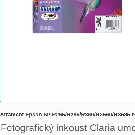
Atrament Epson SP R265/R285/R360/RX560/RX585 mu
Fotografický inkoust Claria umo