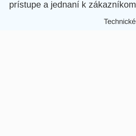
prístupe a jednaní k zákazníkom a
Technické
Â
Â
Â