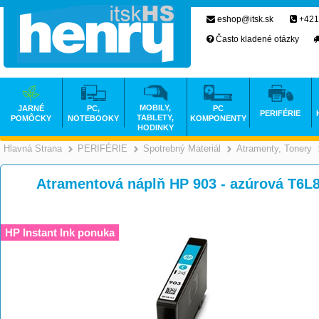
eshop@itsk.sk
+421
Často kladené otázky
MOBILY,
JARNÉ
PC,
PC
PERIFÉRIE
TABLETY,
POMÔCKY
NOTEBOOKY
KOMPONENTY
HODINKY
Hlavná Strana
PERIFÉRIE
Spotrebný Materiál
Atramenty, Tonery
>
>
>
Atramentová náplň HP 903 - azúrová T6
HP Instant Ink ponuka