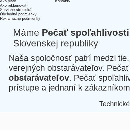
Ako platiť
Kontakty
Ako reklamovať
Servisné strediská
Obchodné podmienky
Reklamačné podmienky
Máme
Pečať spoľahlivosti
Slovenskej republiky
Naša spoločnosť patrí medzi tie
verejných obstarávateľov. Pečať 
obstarávateľov
. Pečať spoľahli
prístupe a jednaní k zákazníkom a
Technické
Â
Â
Â