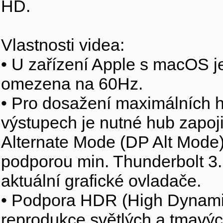
HD.
Vlastnosti videa:
• U zařízení Apple s macOS j
omezena na 60Hz.
• Pro dosažení maximálních ho
výstupech je nutné hub zapoj
Alternate Mode (DP Alt Mode)
podporou min. Thunderbolt 3.
aktuální grafické ovladače.
• Podpora HDR (High Dynamic 
reprodukce světlých a tmavých