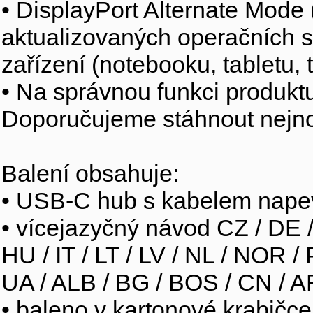
• DisplayPort Alternate Mode
aktualizovaných operačních s
zařízení (notebooku, tabletu, 
• Na správnou funkci produktu
Doporučujeme stáhnout nejnov
Balení obsahuje:
• USB-C hub s kabelem nape
• vícejazyčný návod CZ / DE /
HU / IT / LT / LV / NL / NOR /
UA / ALB / BG / BOS / CN / A
• baleno v kartonové krabičce