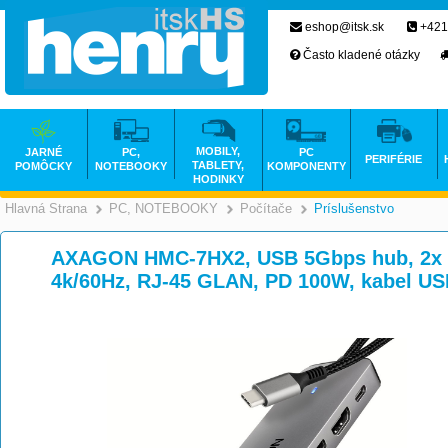
eshop@itsk.sk
+421
Často kladené otázky
MOBILY,
JARNÉ
PC,
PC
PERIFÉRIE
TABLETY,
POMÔCKY
NOTEBOOKY
KOMPONENTY
HODINKY
Hlavná Strana
PC, NOTEBOOKY
Počítače
Príslušenstvo
>
>
>
AXAGON HMC-7HX2, USB 5Gbps hub, 2x 
4k/60Hz, RJ-45 GLAN, PD 100W, kabel U