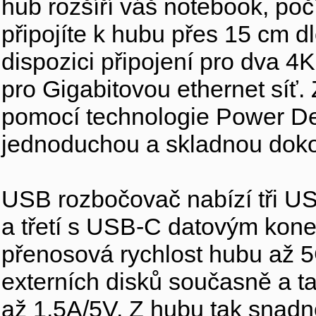
hub rozšíří váš notebook, po
připojíte k hubu přes 15 cm 
dispozici připojení pro dva 4
pro Gigabitovou ethernet síť
pomocí technologie Power Del
jednoduchou a skladnou dokov
USB rozbočovač nabízí tři U
a třetí s USB-C datovým kone
přenosová rychlost hubu až 5G
externích disků současně a ta
až 1.5A/5V. Z hubu tak snadn