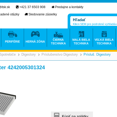
itsk.sk
+421 37 6503 908
Predajne a kontakty
ladené otázky
Sledovanie zásielky
Klikni SEM pre podrobné vyhľadáv
ČIERNA
MALÁ BIELA
VEĽKÁ BIELA
PERIFÉRIE
HERNÁ ZÓNA
TECHNIKA
TECHNIKA
TECHNIKA
Spotrebiče
Digestory
Príslušenstvo Digestory
Prísluš. Digestory
>
>
>
>
ter 4242005301324
Kúpiť na splátky.