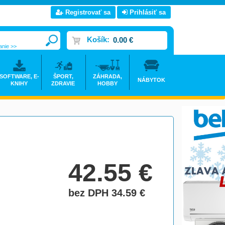
Registrovať sa
Prihlásiť sa
Košík:
0.00 €
anie >>
SOFTWARE, E-
ŠPORT,
ZÁHRADA,
NÁBYTOK
KNIHY
ZDRAVIE
HOBBY
42.55
€
bez DPH 34.59
€
do košíka