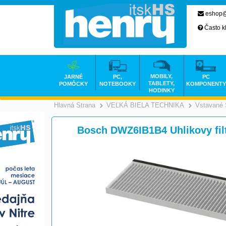
eshop@
Často k
MOBILY,
JARNÉ
PC,
PC
TABLETY,
POMÔCKY
NOTEBOOKY
KOMPONENTY
HODINKY
Hlavná Strana
VEĽKÁ BIELA TECHNIKA
Vstavané 
>
Bosch DWZ6IB1B4 Uhlikovy fil