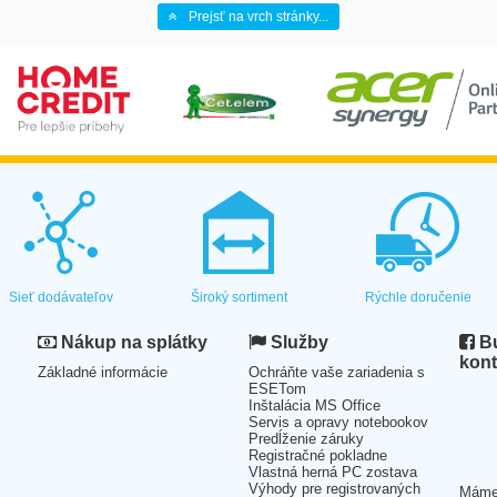
Prejsť na vrch stránky...
Sieť dodávateľov
Široký sortiment
Rýchle doručenie
Nákup na splátky
Služby
Bu
kont
Základné informácie
Ochráňte vaše zariadenia s
ESETom
Inštalácia MS Office
Servis a opravy notebookov
Predĺženie záruky
Registračné pokladne
Vlastná herná PC zostava
Výhody pre registrovaných
Mám