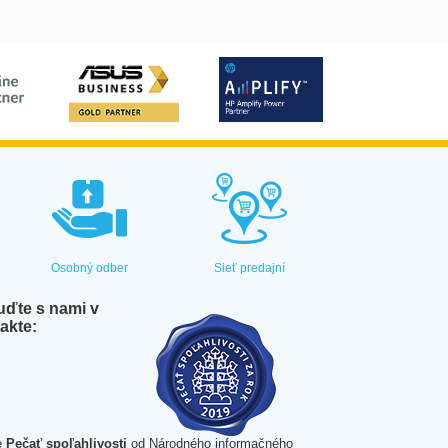
Osobný odber
Sieť predajní
ďte s nami v
akte:
e
Pečať spoľahlivosti
od Národného informačného