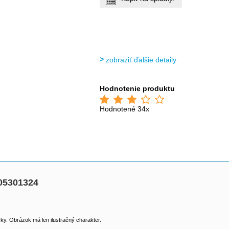
zobraziť ďalšie detaily
Hodnotenie produktu
Hodnotené 34x
005301324
y. Obrázok má len ilustračný charakter.