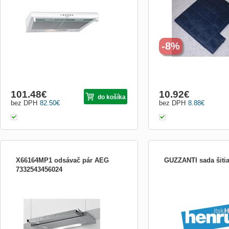
skleněná lišta, LED osvětlení 1x 4 W,
hlučnost 63 dB, En. Třída C, šířka 60 cm,
provedení: bílé
-8%
101.48
€
10.92
€
do košíka
bez DPH
82.50
€
bez DPH
8.88
€
X66164MP1 odsávač pár AEG
GUZZANTI sada šiti
7332543456024
Výsuvný odsávač/ predná lišta nie je
GUZZANTI sada šitia GZ
súčasťou balenia ! Max. sací výkon 603
m3/h Min. sací výkon 224 m3/h Max.
hlučnosť 66 dB Min. hlučnosť 48 dB
Hlučnosť (recirk. max.) 73 dB Hlučnosť
(recirk. min.) 55 dB Tlačítkové ovládanie s
3 rýchlosťami LED