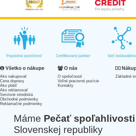
Popredná spoločnosť
Certifikovaný partner
Sieť dodávateľo
Všetko o nákupe
O nás
Nákup 
Ako nakupovať
O spoločnosti
Základné in
Cena dopravy
Voľné pracovné pozície
Ako platiť
Kontakty
Ako reklamovať
Servisné strediská
Obchodné podmienky
Reklamačné podmienky
Máme
Pečať spoľahlivosti
Slovenskej republiky