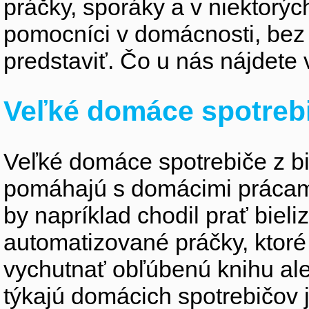
práčky, sporáky a v niektorýc
pomocníci v domácnosti, bez
predstaviť. Čo u nás nájdete 
Veľké domáce spotreb
Veľké domáce spotrebiče z bie
pomáhajú s domácimi prácami 
by napríklad chodil prať biel
automatizované práčky, ktor
vychutnať obľúbenú knihu ale
týkajú domácich spotrebičov