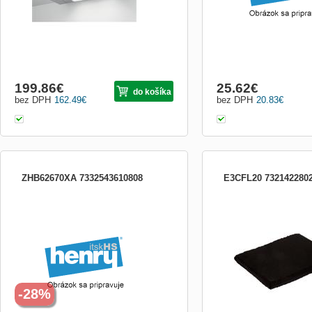
199.86
€
25.62
€
do košíka
bez DPH
162.49
€
bez DPH
20.83
€
ZHB62670XA 7332543610808
E3CFL20 732142280
Odsávač pár; ZHB62670XA; Šírka (cm):
Uhlíkový filter Typ: 20 L
60; Typ: Komínový; En. trieda: C;
Ovládanie: Mechanické; Počet rýchlostí: 3;
Výkon (m3 / h) max./min .: 603/240; Výkon
(m3 / h) intenzívny: Nie je; Hlučnosť (dB)
max./min .: 69/46; Hlučnosť (dB)
intenzívna: Nie je; Hob
-28%