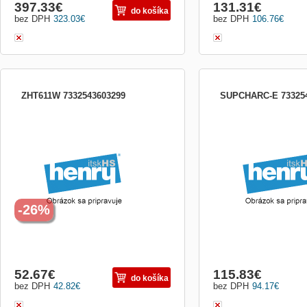
397.33
€
131.31
€
do košíka
bez DPH
323.03
€
bez DPH
106.76
€
ZHT611W 7332543603299
SUPCHARC-E 73325
Odsávač pár; ZHT611W; Šírka (cm): 60;
KAZETOVÝ UHLÍKOVÝ F
Typ: Tradičné; En. trieda: E; Ovládanie:
regenerovateľný
Mechanické; Počet rýchlostí: 3; Výkon
(m3 / h) max./min .: 210/120; Výkon (m3 /
h) intenzívny: Nie je; Hlučnosť (dB)
max./min .: 68/56; Hlučnosť (dB)
intenzívna: Nie je; Hob2Ho
-26%
52.67
€
115.83
€
do košíka
bez DPH
42.82
€
bez DPH
94.17
€