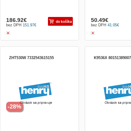
186.92
€
50.49
€
do košíka
bez DPH
151.97
€
bez DPH
41.05
€
ZHT530W 7332543615155
K9536X 80151389007
Odsávač pár; ZHT530W; Šírka (cm): 50;
Komín odsávača teleskop
Typ: Tradičné; En. trieda: E; Ovládanie:
mm - max 1950 mm
Mechanické; Počet rýchlostí: 3; Výkon
(m3 / h) max./min .: 220/140; Výkon (m3 /
h) intenzívny: Nie je; Hlučnosť (dB)
max./min .: 67/56; Hlučnosť (dB)
intenzívna: Nie je; Hob2Ho
-28%