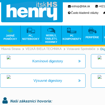
eshop@itsk.sk
+421
Často kladené otázky
MOBILY,
JARNÉ
PC,
PC
PERIFÉRIE
TABLETY,
POMÔCKY
NOTEBOOKY
KOMPONENTY
HODINKY
Hlavná Strana
VEĽKÁ BIELA TECHNIKA
Vstavané Spotrebiče
Di
>
>
Komínové digestory
Výsuvné digestory