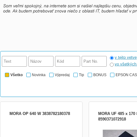
v tejto vetve
vo všetkýc
Všetko
Novinka
Výpredaj
Tip
BONUS
EPSON CA
MORA OP 640 W 3838782180378
MORA UF 485 x 170 
8590371072918
podstavný, max. výkon 175 m3/h, 7
Uhlíkový filter k odsávač
odtahů , 3 stupně výkonu, odvětrávání /
(nahradzuje pôvodný UF 
recirkulace, tlačítkové ovládání, přední
650 X