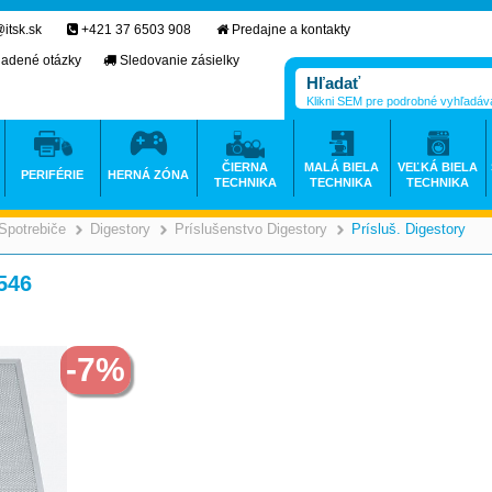
itsk.sk
+421 37 6503 908
Predajne a kontakty
ladené otázky
Sledovanie zásielky
Klikni SEM pre podrobné vyhľadáv
ČIERNA
MALÁ BIELA
VEĽKÁ BIELA
PERIFÉRIE
HERNÁ ZÓNA
TECHNIKA
TECHNIKA
TECHNIKA
Spotrebiče
Digestory
Príslušenstvo Digestory
Prísluš. Digestory
>
>
>
>
546
-7%