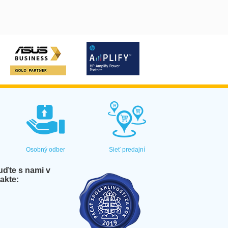
Osobný odber
Sieť predajní
ďte s nami v
akte: