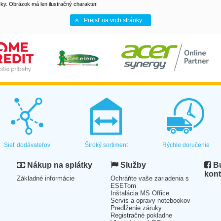
y. Obrázok má len ilustračný charakter.
Prejsť na vrch stránky...
Sieť dodávateľov
Široký sortiment
Rýchle doručenie
Nákup na splátky
Služby
Bu
kont
Základné informácie
Ochráňte vaše zariadenia s
ESETom
Inštalácia MS Office
Servis a opravy notebookov
Predĺženie záruky
Registračné pokladne