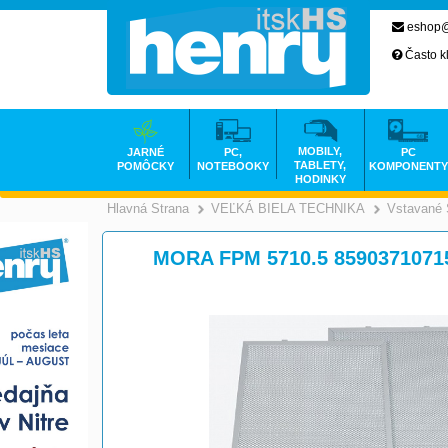
eshop@
Často k
MOBILY,
JARNÉ
PC,
PC
TABLETY,
POMÔCKY
NOTEBOOKY
KOMPONENTY
HODINKY
Hlavná Strana
VEĽKÁ BIELA TECHNIKA
Vstavané 
>
MORA FPM 5710.5 8590371071