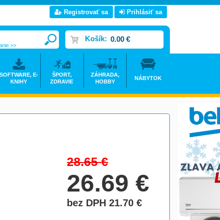
Registrovať sa
Prihlásiť sa
Košík:
0.00 €
anie >>
SOFTWARE, E-
ŠPORT,
ZÁHRADA,
NÁBYTOK
KNIHY
ZDRAVIE
HOBBY
28.65
€
26.69
€
bez DPH 21.70
€