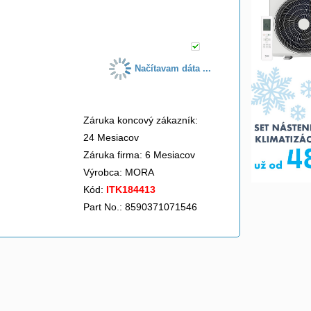
do košíka
Načítavam dáta ...
Záruka koncový zákazník:
24 Mesiacov
Záruka firma: 6 Mesiacov
Výrobca:
MORA
Kód:
ITK184413
Part No.: 8590371071546