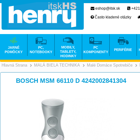
eshop@itsk.sk
+421
Často kladené otázky
MOBILY,
JARNÉ
PC,
PC
PERIFÉRIE
TABLETY,
POMÔCKY
NOTEBOOKY
KOMPONENTY
HODINKY
Hlavná Strana
MALÁ BIELA TECHNIKA
Malé Domáce Spotrebiče
>
>
BOSCH MSM 66110 D 4242002841304