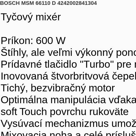
BOSCH MSM 66110 D 4242002841304
Tyčový mixér
Príkon: 600 W
Štíhly, ale veľmi výkonný pon
Prídavné tlačidlo "Turbo" pr
Inovovaná štvorbritvová čepe
Tichý, bezvibračný motor
Optimálna manipulácia vďaka
soft Touch povrchu rukoväte
Vysúvací mechanizmus umožň
Mixovacia noha a celé prísl