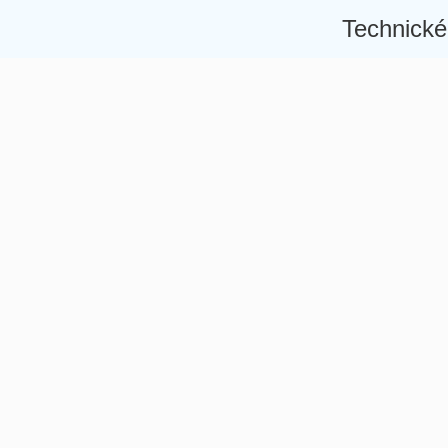
Technické
Â
Â
Â