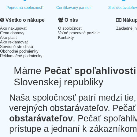
Popredná spoločnosť
Certifikovaný partner
Sieť dodávateľo
Všetko o nákupe
O nás
Nákup 
Ako nakupovať
O spoločnosti
Základné in
Cena dopravy
Voľné pracovné pozície
Ako platiť
Kontakty
Ako reklamovať
Servisné strediská
Obchodné podmienky
Reklamačné podmienky
Máme
Pečať spoľahlivosti
Slovenskej republiky
Naša spoločnosť patrí medzi tie
verejných obstarávateľov. Pečať 
obstarávateľov
. Pečať spoľahli
prístupe a jednaní k zákazníkom a