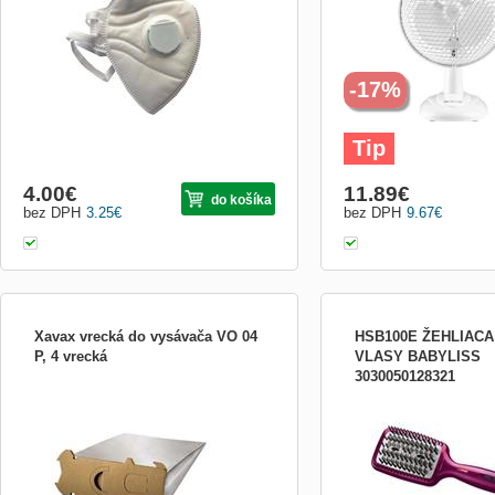
Respirátor disponuje filtrační třídou FFP2 ,
příkon 20 W
odpovídá normě EN149: 2001+A1 2009 a
EN14683:2019...
-17%
Tip
4.00
€
11.89
€
do košíka
bez DPH
3.25
€
bez DPH
9.67
€
Xavax vrecká do vysávača VO 04
HSB100E ŽEHLIACA
P, 4 vrecká
VLASY BABYLISS
3030050128321
Xavax vrecká do vysávača VO 04 P, 4
Žehliaca kefa na vlasy Do
vrecká
všetky typy vlasov 126 hr
dokonalé narovnanie všet
vlasov Exkluzívne obdĺžni
plocha (6 x 10 cm) keram
ionizácia 3 teploty (160 ° 
C) LED indikátor otočný k