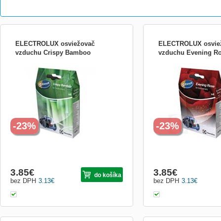
ELECTROLUX osviežovač
ELECTROLUX osvie
vzduchu Crispy Bamboo
vzduchu Evening R
osvěžovač vzduchu Crispy Bamboo, S-
osvěžovač vzduchu Eveni
fresh® použití-otevřete sáček, rozptýlíte
fresh® použití-otevřete sá
granule na podlaze a vysajete,
granule na podlaze a vysa
doporučujeme použít jeden sáček
doporučujeme použít jede
osvěžovače vzduchu při každé výměně
osvěžovače vzduchu při
sáčku, obsahuje 4ks
sáčku, obsahuje 4ks
-23%
-23%
3.85
€
3.85
€
do košíka
bez DPH
3.13
€
bez DPH
3.13
€