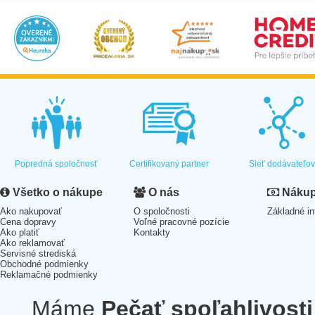
Popredná spoločnosť
Certifikovaný partner
Sieť dodávateľo
Všetko o nákupe
O nás
Nákup 
Ako nakupovať
O spoločnosti
Základné in
Cena dopravy
Voľné pracovné pozície
Ako platiť
Kontakty
Ako reklamovať
Servisné strediská
Obchodné podmienky
Reklamačné podmienky
Máme
Pečať spoľahlivosti