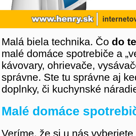
Malá biela technika. Čo
do t
malé domáce spotrebiče a „v
kávovary, ohrievače, vysávače,
správne. Ste tu správne aj k
doplnky, či kuchynské náradi
Malé domáce spotrebi
Veríme, že si u nás vyberiete