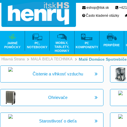
eshop@itsk.sk
+421
Často kladené otázky
MOBILY,
JARNÉ
PC,
PC
PERIFÉRIE
TABLETY,
POMÔCKY
NOTEBOOKY
KOMPONENTY
HODINKY
Hlavná Strana
MALÁ BIELA TECHNIKA
Malé Domáce Spotrebiče
>
>
Čistenie a vlhkosť vzduchu
Ohrievače
Starostlivosť o dieťa