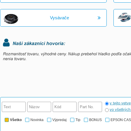
Vysávače
v tejto vetve
vo všetkýc
Všetko
Novinka
Výpredaj
Tip
BONUS
EPSON CA