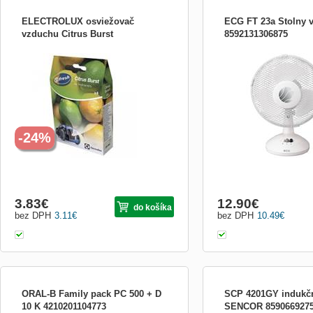
ELECTROLUX osviežovač
ECG FT 23a Stolny v
vzduchu Citrus Burst
8592131306875
osvěžovač vzduchu Citrus Burst, S-
průměr 23 cm, 2 rychlosti,
fresh® použití-otevřete sáček, rozptýlíte
sklopný a nastavitelný úhe
granule na podlaze a vysajete,
bezpečnostní mřížka, velm
doporučujeme použít jeden sáček
příkon 30 W
osvěžovače vzduchu při každé výměně
sáčku, obsahuje 4ks
-24%
3.83
€
12.90
€
do košíka
bez DPH
3.11
€
bez DPH
10.49
€
ORAL-B Family pack PC 500 + D
SCP 4201GY indukčn
10 K 4210201104773
SENCOR 8590669275