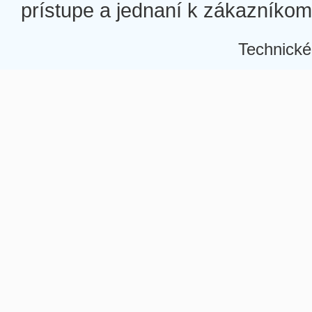
prístupe a jednaní k zákazníkom a
Technické
Â
Â
Â