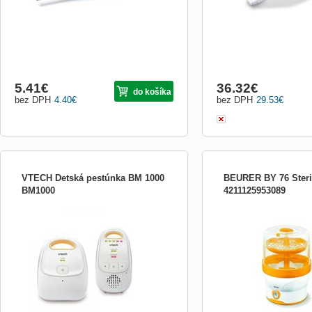
5.41
€
36.32
€
do košíka
bez DPH
4.40
€
bez DPH
29.53
€
VTECH Detská pestúnka BM 1000
BEURER BY 76 Steril
BM1000
4211125953089
Vtech detská opatrovateľka bez displeja
Sterilizátor, digitální ster
BM1000 s výdržou batérie až 14 hodín
indikátor. 6 lahví za 7 min,
monitorovacieho času. S dosahom až 300
prostředí. Bez chemických
m, nastaviteľnou úrovňou hlasitosti
příslušenství.
upozornenia. Prevedenie v klasickom
dizajne, najlepší pomer cena/výkon.
(Rodičovská jednotka je napájan