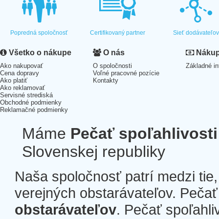
Popredná spoločnosť
Certifikovaný partner
Sieť dodávateľo
Všetko o nákupe
O nás
Nákup 
Ako nakupovať
O spoločnosti
Základné in
Cena dopravy
Voľné pracovné pozície
Ako platiť
Kontakty
Ako reklamovať
Servisné strediská
Obchodné podmienky
Reklamačné podmienky
Máme
Pečať spoľahlivosti
Slovenskej republiky
Naša spoločnosť patrí medzi tie
verejných obstarávateľov. Pečať 
obstarávateľov
. Pečať spoľahli