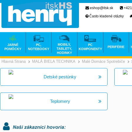
eshop@itsk.sk
+421
Často kladené otázky
MOBILY,
JARNÉ
PC,
PC
PERIFÉRIE
TABLETY,
POMÔCKY
NOTEBOOKY
KOMPONENTY
HODINKY
Hlavná Strana
MALÁ BIELA TECHNIKA
Malé Domáce Spotrebiče
>
>
Detské pestúnky
Teplomery