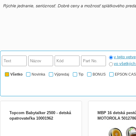
v tejto vetve
vo všetkýc
Všetko
Novinka
Výpredaj
Tip
BONUS
EPSON CA
Topcom Babytalker 2500 - detská
MBP 16 detská pest
opatrovateľka 10001962
MOTOROLA 5012786
Elektronická detská opatrovateľka, LCD
Detská pestúnka 3,8 cm L
podsvietený displej, digitálna komunikácia,
podsvietením DECT techn
žiadne rušenie, obojsmerná komunikácia,
rušenia Bezpečné šifrova