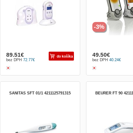
vnútorná teplota izby na displeji, aktivácia
režim Dosah až 300 metr
zvukom, uspávanky, nočné svetlo,
mimo dosah Vysoká citliv
vizuálna kontrola LED diódami, cestovný
Ovládanie hlasitosti Vizuál
vak, dosah
hladiny akust. tlaku (LED)
-3%
89.51
€
49.50
€
do košíka
bez DPH
72.77
€
bez DPH
40.24
€
SANITAS SFT 01/1 4211125791315
BEURER FT 90 4211
Teplomer, +/- 0,1°C, zvukový signál,
Bezkontaktní teploměr. Měř
vodeodolný koniec - možno dezinfikovat,
a předmětů do 2 sec.Zejm
pamäť
pro měření teploty malých 
podsvícený displej, 32 pam
možnost signálu. 2xAAA.