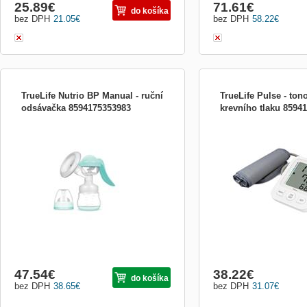
25.89
€
71.61
€
do košíka
bez DPH
21.05
€
bez DPH
58.22
€
TrueLife Nutrio BP Manual - ruční
TrueLife Pulse - ton
odsávačka 8594175353983
krevního tlaku 8594
47.54
€
38.22
€
do košíka
bez DPH
38.65
€
bez DPH
31.07
€