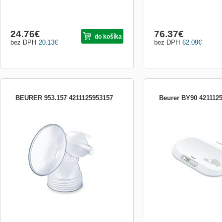
24.76
€
76.37
€
do košíka
bez DPH
20.13
€
bez DPH
62.09
€
BEURER 953.157 4211125953157
Beurer BY90 421112
Nástavec odsávačky včetně silikonového
• dětská váha se zakřive
polštářku (běžná velikost), včetně
plošinou • velký, snadno 
silikonové membrány, silikonového ventilu,
displej: 72 x 28 mm • veli
silikonové hadičky, lahvičky se šroubovým
• snadné čištění • protis
uzávěrem
nohy odolné proti oděru • 
odstupňování (0.011 lb / 0
nosnost 20 kg