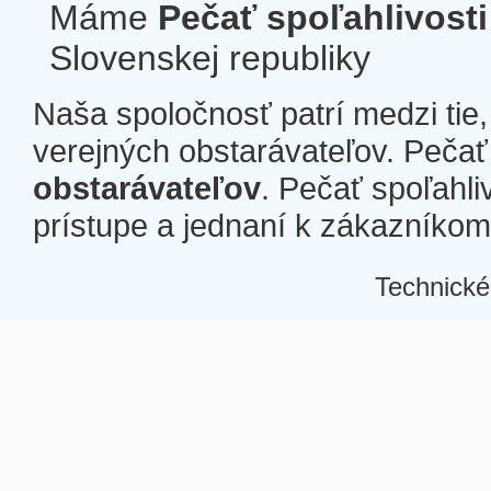
Máme
Pečať spoľahlivosti
Slovenskej republiky
Naša spoločnosť patrí medzi tie
verejných obstarávateľov. Pečať 
obstarávateľov
. Pečať spoľahli
prístupe a jednaní k zákazníkom a
Technické
Â
Â
Â