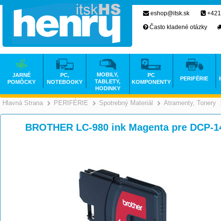
eshop@itsk.sk
+421
Často kladené otázky
MOBILY,
JARNÉ
PC,
PC
PERIFÉRIE
TABLETY,
POMÔCKY
NOTEBOOKY
KOMPONENTY
HODINKY
Hlavná Strana
PERIFÉRIE
Spotrebný Materiál
Atramenty, Tonery
>
>
>
BROTHER LC-980 ink Magenta pre DCP-