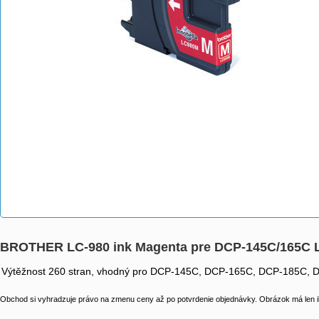
BROTHER LC-980 ink Magenta pre DCP-145C/165C
Výtěžnost 260 stran, vhodný pro DCP-145C, DCP-165C, DCP-185
Obchod si vyhradzuje právo na zmenu ceny až po potvrdenie objednávky. Obrázok má len il