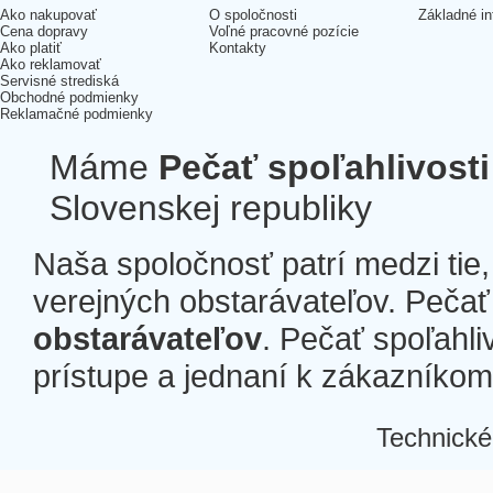
Ako nakupovať
O spoločnosti
Základné in
Cena dopravy
Voľné pracovné pozície
Ako platiť
Kontakty
Ako reklamovať
Servisné strediská
Obchodné podmienky
Reklamačné podmienky
Máme
Pečať spoľahlivosti
Slovenskej republiky
Naša spoločnosť patrí medzi tie
verejných obstarávateľov. Pečať 
obstarávateľov
. Pečať spoľahli
prístupe a jednaní k zákazníkom a
Technické
Â
Â
Â