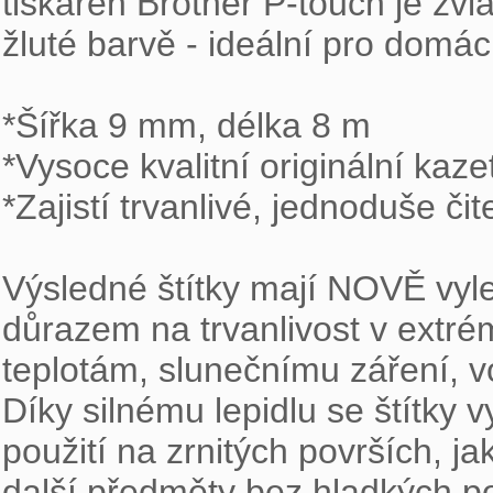
tiskáren Brother P-touch je zvl
žluté barvě - ideální pro domác
*Šířka 9 mm, délka 8 m

*Vysoce kvalitní originální kaze
*Zajistí trvanlivé, jednoduše čite
Výsledné štítky mají NOVĚ vylep
důrazem na trvanlivost v extr
teplotám, slunečnímu záření, vod
Díky silnému lepidlu se štítky v
použití na zrnitých površích, ja
další předměty bez hladkých pov