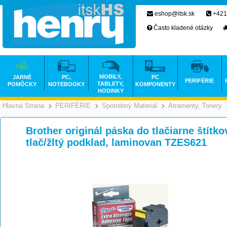
eshop@itsk.sk
+421
Často kladené otázky
MOBILY,
JARNÉ
PC,
PC
PERIFÉRIE
TABLETY,
POMÔCKY
NOTEBOOKY
KOMPONENTY
HODINKY
Hlavná Strana
PERIFÉRIE
Spotrebný Materiál
Atramenty, Tonery
>
>
>
Brother originál páska do tlačiarne štítko
tlač/žltý podklad, laminovan TZES621