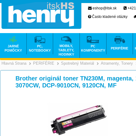
eshop@itsk.sk
+421
Často kladené otázky
MOBILY,
JARNÉ
PC,
PC
PERIFÉRIE
TABLETY,
POMÔCKY
NOTEBOOKY
KOMPONENTY
HODINKY
Hlavná Strana
PERIFÉRIE
Spotrebný Materiál
Atramenty, Tonery
>
>
>
Brother originál toner TN230M, magenta, 
3070CW, DCP-9010CN, 9120CN, MF