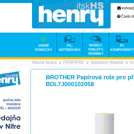
eshop@
Často k
MOBILY,
JARNÉ
PC,
PC
TABLETY,
POMÔCKY
NOTEBOOKY
KOMPONENTY
HODINKY
Hlavná Strana
PERIFÉRIE
Spotrebný Materiál
At
>
>
BROTHER Papírová role pro př
BDL7J000102058