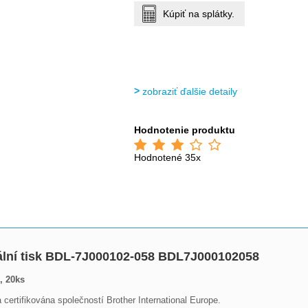
Kúpiť na splátky.
zobraziť ďalšie detaily
Hodnotenie produktu
Hodnotené 35x
ální tisk BDL-7J000102-058 BDL7J000102058
, 20ks
certifikována společností Brother International Europe.
