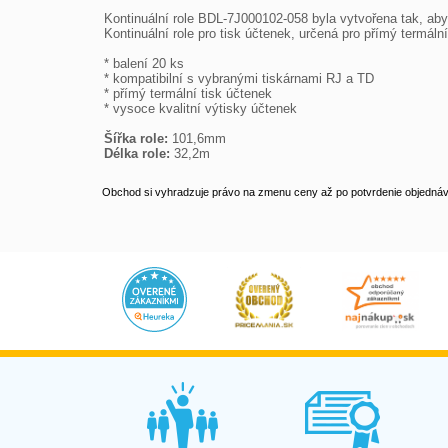
Kontinuální role BDL-7J000102-058 byla vytvořena tak, aby
Kontinuální role pro tisk účtenek, určená pro přímý termální 
* balení 20 ks

* kompatibilní s vybranými tiskárnami RJ a TD

* přímý termální tisk účtenek

* vysoce kvalitní výtisky účtenek

Šířka role:
Délka role:
 32,2m
Obchod si vyhradzuje právo na zmenu ceny až po potvrdenie objednávk