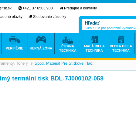
itsk.sk
+421 37 6503 908
Predajne a kontakty
ladené otázky
Sledovanie zásielky
Klikni SEM pre podrobné vyhľadáv
ČIERNA
MALÁ BIELA
VEĽKÁ BIELA
PERIFÉRIE
HERNÁ ZÓNA
TECHNIKA
TECHNIKA
TECHNIKA
ramenty, Tonery
Spotr. Materiál Pre Štítkové Tlač.
>
>
ímý termální tisk BDL-7J000102-058