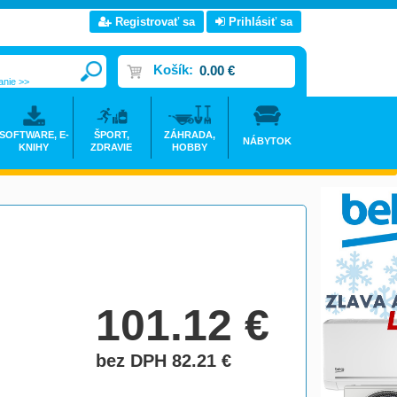
Registrovať sa
Prihlásiť sa
Košík:
0.00 €
anie >>
SOFTWARE, E-
ŠPORT,
ZÁHRADA,
NÁBYTOK
KNIHY
ZDRAVIE
HOBBY
101.12
€
bez DPH 82.21
€