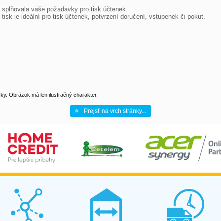
 splňovala vaše požadavky pro tisk účtenek.

tisk je ideální pro tisk účtenek, potvrzení doručení, vstupenek či pokut.

y. Obrázok má len ilustračný charakter.
Prejsť na vrch stránky...