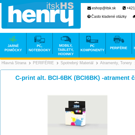
eshop@itsk.sk
+421
Často kladené otázky
MOBILY,
JARNÉ
PC,
PC
PERIFÉRIE
TABLETY,
POMÔCKY
NOTEBOOKY
KOMPONENTY
HODINKY
Hlavná Strana
PERIFÉRIE
Spotrebný Materiál
Atramenty, Tonery
>
>
>
C-print alt. BCI-6BK (BCI6BK) -atrament 