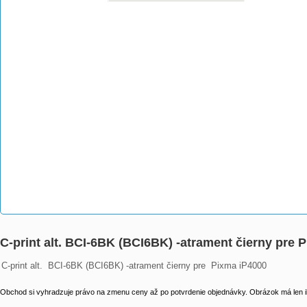
C-print alt. BCI-6BK (BCI6BK) -atrament čierny pre 
C-print alt.  BCI-6BK (BCI6BK) -atrament čierny pre  Pixma iP4000
Obchod si vyhradzuje právo na zmenu ceny až po potvrdenie objednávky. Obrázok má len il