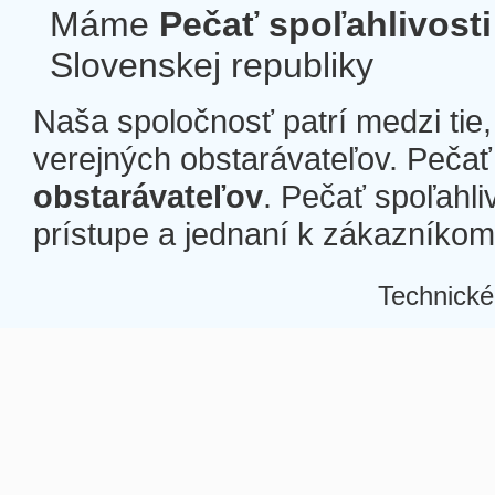
Máme
Pečať spoľahlivosti
Slovenskej republiky
Naša spoločnosť patrí medzi tie
verejných obstarávateľov. Pečať 
obstarávateľov
. Pečať spoľahli
prístupe a jednaní k zákazníkom a
Technické
Â
Â
Â