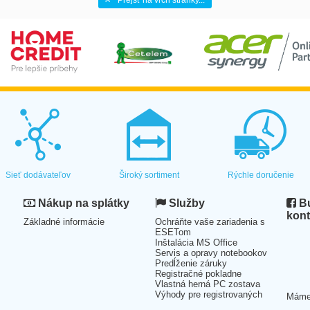
Sieť dodávateľov
Široký sortiment
Rýchle doručenie
Nákup na splátky
Služby
Bu
kont
Základné informácie
Ochráňte vaše zariadenia s
ESETom
Inštalácia MS Office
Servis a opravy notebookov
Predĺženie záruky
Registračné pokladne
Vlastná herná PC zostava
Výhody pre registrovaných
Mám