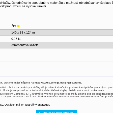
1
 výtlačky. Objednávanie spotrebného materiálu a možnosti objednávania
šetriace 
ať produktivitu na vysokej úrovni.
Žltá
140 x 38 x 124 mm
0,15 kg
Atramentová kazeta
ch. Viac informácií nájdete na http://www.hp.com/go/designjet/supplies.
ediná záruka na produkty a služby HP je určená záručnými podmienkami priloženými k týmto pro
sť HP nie je zodpovedná za technické alebo tlačové chyby obsiahnuté v tomto dokumente.
Development Company, L.P. Informácie v tomto dokumente sa môžu zmeniť bez predchádzajúceho 
s danými produktmi a službami. Žiadne informácie uvedené v tomto dokumente nemožno považo
y. Obrázok má len ilustračný charakter.
Prejsť na vrch stránky...