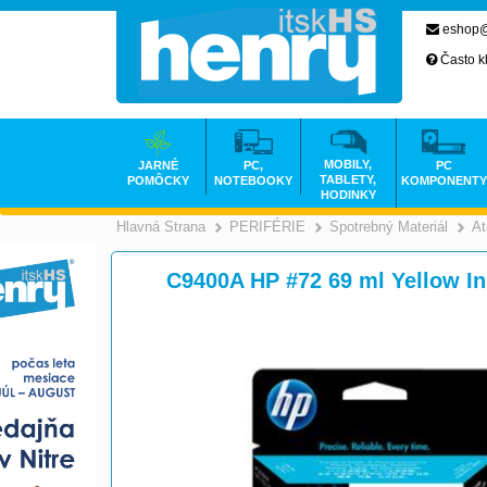
eshop@
Často k
MOBILY,
JARNÉ
PC,
PC
TABLETY,
POMÔCKY
NOTEBOOKY
KOMPONENTY
HODINKY
Hlavná Strana
PERIFÉRIE
Spotrebný Materiál
At
>
>
C9400A HP #72 69 ml Yellow In