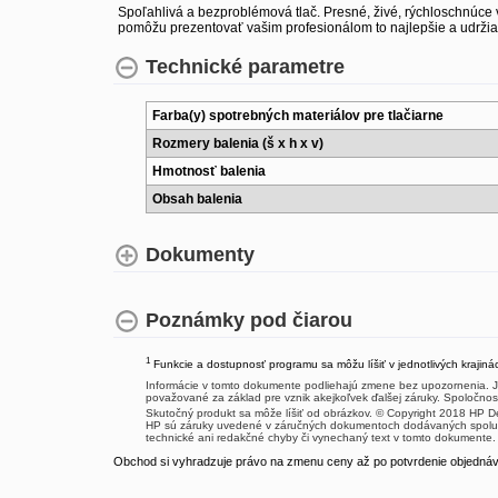
Spoľahlivá a bezproblémová tlač. Presné, živé, rýchloschnúce
pomôžu prezentovať vašim profesionálom to najlepšie a udržiav
Technické parametre
Farba(y) spotrebných materiálov pre tlačiarne
Rozmery balenia (š x h x v)
Hmotnosť balenia
Obsah balenia
Dokumenty
Poznámky pod čiarou
1
Funkcie a dostupnosť programu sa môžu líšiť v jednotlivých krajiná
Informácie v tomto dokumente podliehajú zmene bez upozornenia. J
považované za základ pre vznik akejkoľvek ďalšej záruky. Spoločno
Skutočný produkt sa môže líšiť od obrázkov. © Copyright 2018 HP 
HP sú záruky uvedené v záručných dokumentoch dodávaných spolu 
technické ani redakčné chyby či vynechaný text v tomto dokumente.
Obchod si vyhradzuje právo na zmenu ceny až po potvrdenie objednávk