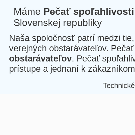
Máme
Pečať spoľahlivosti
Slovenskej republiky
Naša spoločnosť patrí medzi tie
verejných obstarávateľov. Pečať 
obstarávateľov
. Pečať spoľahli
prístupe a jednaní k zákazníkom a
Technické
Â
Â
Â