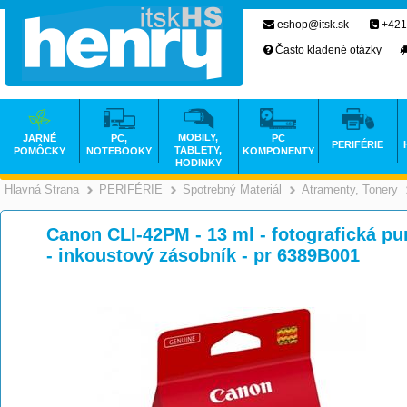
eshop@itsk.sk
+421
Často kladené otázky
MOBILY,
JARNÉ
PC,
PC
PERIFÉRIE
TABLETY,
POMÔCKY
NOTEBOOKY
KOMPONENTY
HODINKY
Hlavná Strana
PERIFÉRIE
Spotrebný Materiál
Atramenty, Tonery
>
>
>
Canon CLI-42PM - 13 ml - fotografická pur
- inkoustový zásobník - pr 6389B001