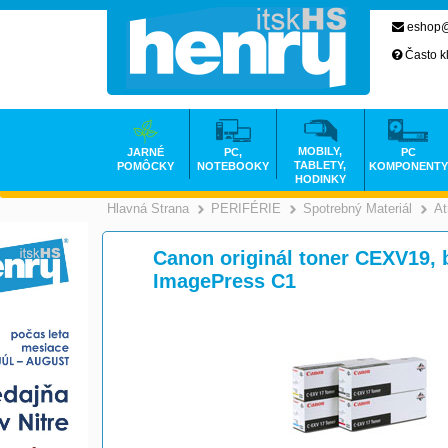
eshop@
Často k
MOBILY,
JARNÉ
PC,
PC
TABLETY,
POMÔCKY
NOTEBOOKY
KOMPONENTY
HODINKY
Hlavná Strana
PERIFÉRIE
Spotrebný Materiál
At
>
>
Canon originál toner CEXV19, 
ImagePress C1