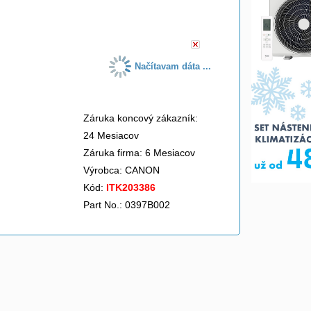
do košíka
Načítavam dáta ...
Záruka koncový zákazník:
24 Mesiacov
Záruka firma: 6 Mesiacov
Výrobca:
CANON
Kód:
ITK203386
Part No.: 0397B002