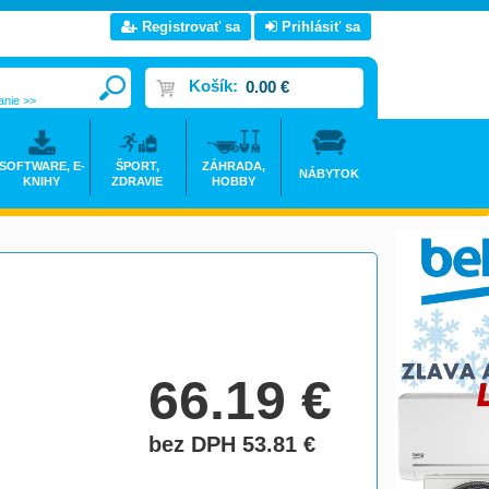
Registrovať sa
Prihlásiť sa
Košík:
0.00 €
anie >>
SOFTWARE, E-
ŠPORT,
ZÁHRADA,
NÁBYTOK
KNIHY
ZDRAVIE
HOBBY
66.19
€
bez DPH 53.81
€