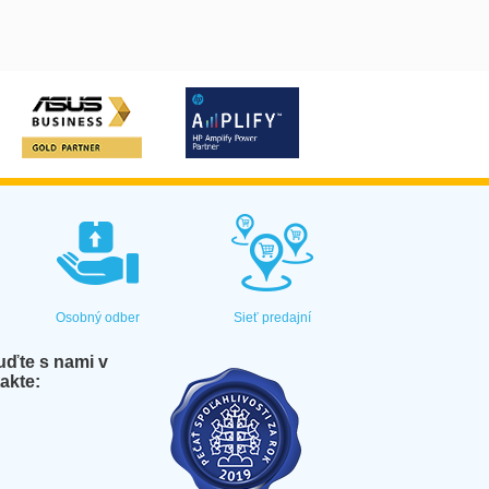
Osobný odber
Sieť predajní
ďte s nami v
akte: