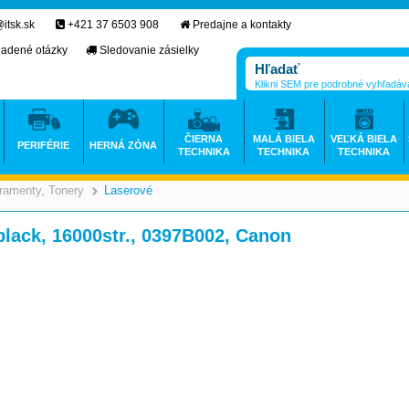
itsk.sk
+421 37 6503 908
Predajne a kontakty
ladené otázky
Sledovanie zásielky
Klikni SEM pre podrobné vyhľadáv
ČIERNA
MALÁ BIELA
VEĽKÁ BIELA
PERIFÉRIE
HERNÁ ZÓNA
TECHNIKA
TECHNIKA
TECHNIKA
ramenty, Tonery
Laserové
>
>
black, 16000str., 0397B002, Canon