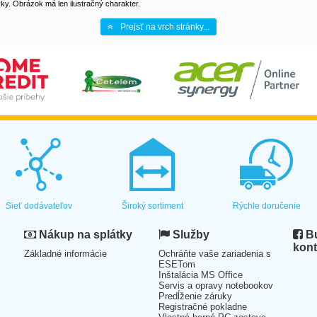
y. Obrázok má len ilustračný charakter.
Prejsť na vrch stránky...
Sieť dodávateľov
Široký sortiment
Rýchle doručenie
Nákup na splátky
Služby
Bu
kont
Základné informácie
Ochráňte vaše zariadenia s
ESETom
Inštalácia MS Office
Servis a opravy notebookov
Predĺženie záruky
Registračné pokladne