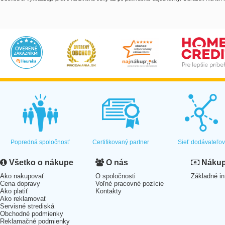
Popredná spoločnosť
Certifikovaný partner
Sieť dodávateľo
Všetko o nákupe
O nás
Nákup 
Ako nakupovať
O spoločnosti
Základné in
Cena dopravy
Voľné pracovné pozície
Ako platiť
Kontakty
Ako reklamovať
Servisné strediská
Obchodné podmienky
Reklamačné podmienky