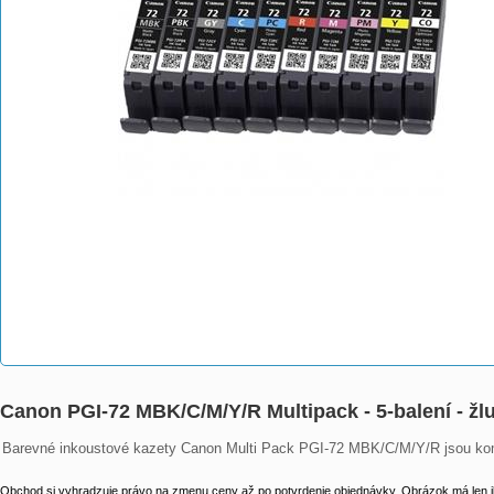
Canon PGI-72 MBK/C/M/Y/R Multipack - 5-balení - žl
Barevné inkoustové kazety Canon Multi Pack PGI-72 MBK/C/M/Y/R jsou kom
Obchod si vyhradzuje právo na zmenu ceny až po potvrdenie objednávky. Obrázok má len il