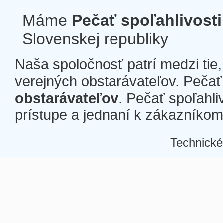
Máme
Pečať spoľahlivosti
Slovenskej republiky
Naša spoločnosť patrí medzi tie
verejných obstarávateľov. Pečať 
obstarávateľov
. Pečať spoľahli
prístupe a jednaní k zákazníkom a
Technické
Â
Â
Â