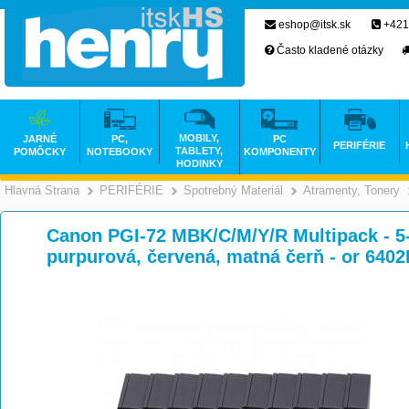
eshop@itsk.sk
+421
Často kladené otázky
MOBILY,
JARNÉ
PC,
PC
PERIFÉRIE
TABLETY,
POMÔCKY
NOTEBOOKY
KOMPONENTY
HODINKY
Hlavná Strana
PERIFÉRIE
Spotrebný Materiál
Atramenty, Tonery
>
>
>
Canon PGI-72 MBK/C/M/Y/R Multipack - 5-b
purpurová, červená, matná čerň - or 640