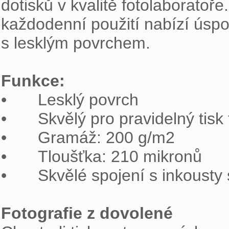
dotisků v kvalitě fotolaboratoře
každodenní použití nabízí úspo
s lesklým povrchem.

Funkce:

•	Lesklý povrch

•	Skvělý pro pravidelný tisk fotografií

•	Gramáž: 200 g/m2

•	Tloušťka: 210 mikronů

•	Skvělé spojení s inkousty systému ChromaLife100+ společnosti Canon

Fotografie z dovolené