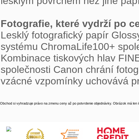
lesklým povrchem než jiné papír
Fotografie, které vydrží po ce

Lesklý fotografický papír Glos
systému ChromaLife100+ společn
Kombinace tiskových hlav FINE, 
společnosti Canon chrání fotogr
vzácné vzpomínky uchovává pr
Obchod si vyhradzuje právo na zmenu ceny až po potvrdenie objednávky. Obrázok má len il