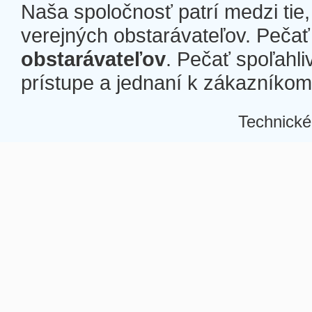
Naša spoločnosť patrí medzi tie
verejných obstarávateľov. Pečať 
obstarávateľov
. Pečať spoľahli
prístupe a jednaní k zákazníkom a
Technické
Â
Â
Â