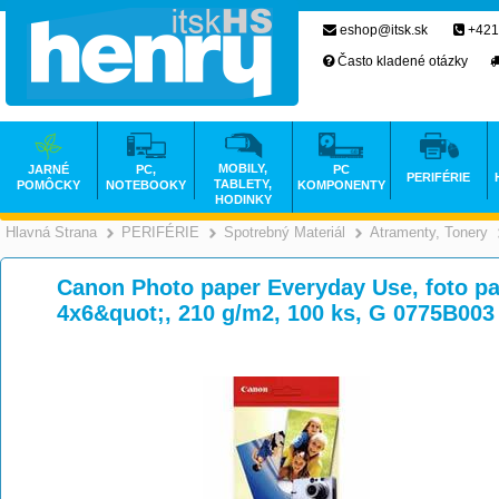
eshop@itsk.sk
+421
Často kladené otázky
MOBILY,
JARNÉ
PC,
PC
PERIFÉRIE
TABLETY,
POMÔCKY
NOTEBOOKY
KOMPONENTY
HODINKY
Hlavná Strana
PERIFÉRIE
Spotrebný Materiál
Atramenty, Tonery
>
>
>
Canon Photo paper Everyday Use, foto pap
4x6&quot;, 210 g/m2, 100 ks, G 0775B003