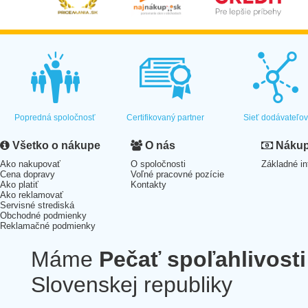
Popredná spoločnosť
Certifikovaný partner
Sieť dodávateľo
Všetko o nákupe
O nás
Nákup 
Ako nakupovať
O spoločnosti
Základné in
Cena dopravy
Voľné pracovné pozície
Ako platiť
Kontakty
Ako reklamovať
Servisné strediská
Obchodné podmienky
Reklamačné podmienky
Máme
Pečať spoľahlivosti
Slovenskej republiky