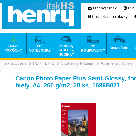
eshop@itsk.sk
+421
Často kladené otázky
MOBILY,
JARNÉ
PC,
PC
PERIFÉRIE
TABLETY,
POMÔCKY
NOTEBOOKY
KOMPONENTY
HODINKY
Hlavná Strana
PERIFÉRIE
Spotrebný Materiál
Atramenty, Tonery
>
>
>
Canon Photo Paper Plus Semi-Glossy, foto
biely, A4, 260 g/m2, 20 ks, 1686B021