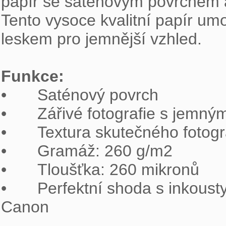
papír se saténovým povrchem a 
Tento vysoce kvalitní papír umo
leskem pro jemnější vzhled.

Funkce:

•	Saténový povrch

•	Zářivé fotografie s jemným povrchem

•	Textura skutečného fotografického papíru

•	Gramáž: 260 g/m2

•	Tloušťka: 260 mikronů

•	Perfektní shoda s inkousty systémů Lucia & ChromaLife100+ společnosti 
Canon
