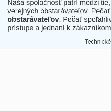
Naša spoločnosť patrí medzi tie
verejných obstarávateľov. Pečať 
obstarávateľov
. Pečať spoľahli
prístupe a jednaní k zákazníkom a
Technické
Â
Â
Â