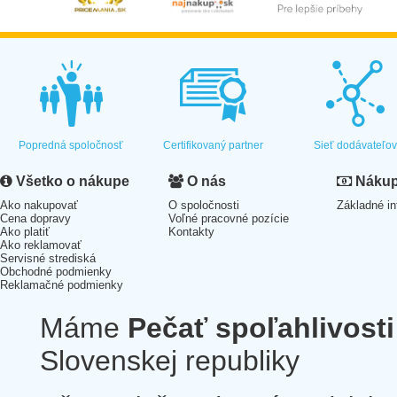
Popredná spoločnosť
Certifikovaný partner
Sieť dodávateľo
Všetko o nákupe
O nás
Nákup 
Ako nakupovať
O spoločnosti
Základné in
Cena dopravy
Voľné pracovné pozície
Ako platiť
Kontakty
Ako reklamovať
Servisné strediská
Obchodné podmienky
Reklamačné podmienky
Máme
Pečať spoľahlivosti
Slovenskej republiky