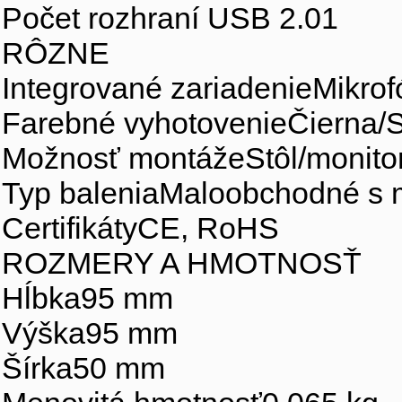
Počet rozhraní USB 2.01
RÔZNE
Integrované zariadenieMikrof
Farebné vyhotovenieČierna/S
Možnosť montážeStôl/monito
Typ baleniaMaloobchodné s 
CertifikátyCE, RoHS
ROZMERY A HMOTNOSŤ
Hĺbka95 mm
Výška95 mm
Šírka50 mm