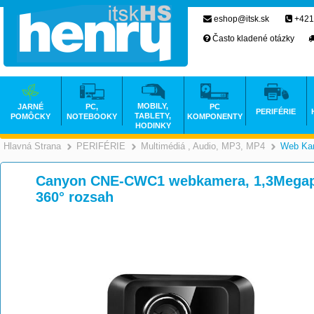
eshop@itsk.sk
+421
Často kladené otázky
MOBILY,
JARNÉ
PC,
PC
PERIFÉRIE
TABLETY,
POMÔCKY
NOTEBOOKY
KOMPONENTY
HODINKY
Hlavná Strana
PERIFÉRIE
Multimédiá , Audio, MP3, MP4
Web Ka
>
>
Canyon CNE-CWC1 webkamera, 1,3Megapi
360° rozsah