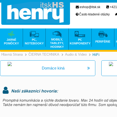
eshop@itsk.sk
+421
Často kladené otázky
MOBILY,
JARNÉ
PC,
PC
PERIFÉRIE
TABLETY,
POMÔCKY
NOTEBOOKY
KOMPONENTY
HODINKY
Hlavná Strana
ČIERNA TECHNIKA
Audio & Video
HiFi
>
>
Domáce kiná