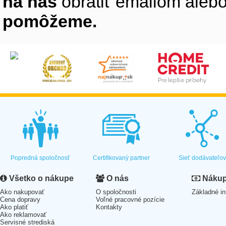
na nás
obrátiť emailom alebo
pomôžeme.
Popredná spoločnosť
Certifikovaný partner
Sieť dodávateľo
Všetko o nákupe
O nás
Nákup 
Ako nakupovať
O spoločnosti
Základné in
Cena dopravy
Voľné pracovné pozície
Ako platiť
Kontakty
Ako reklamovať
Servisné strediská