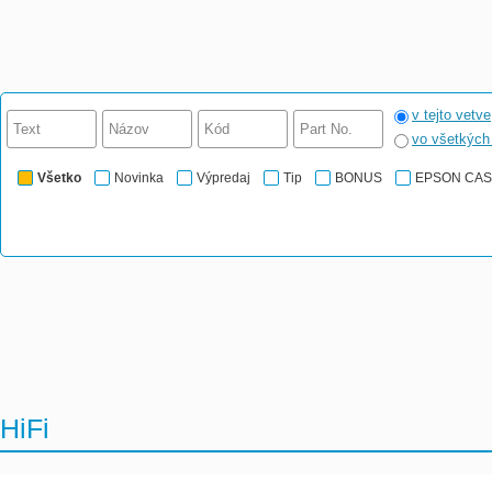
v tejto vetve
vo všetkýc
Všetko
Novinka
Výpredaj
Tip
BONUS
EPSON CA
HiFi