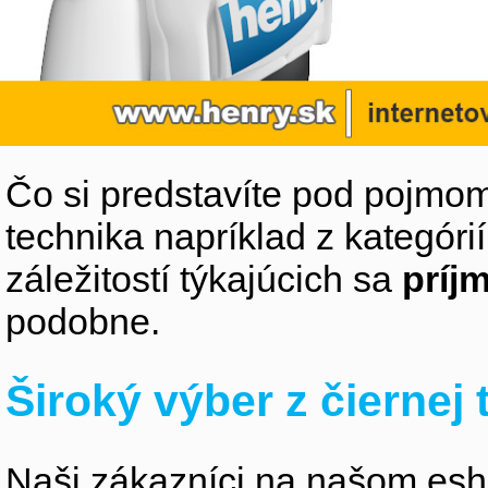
Čo si predstavíte pod pojmom
technika napríklad z kategóri
záležitostí týkajúcich sa
príj
podobne.
Široký výber z čiernej
Naši zákazníci na našom esho