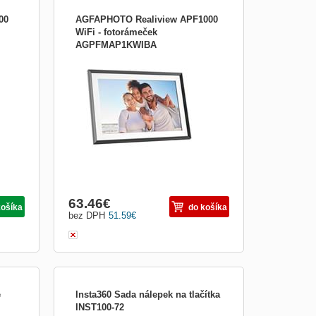
00
AGFAPHOTO Realiview APF1000
WiFi - fotorámeček
AGPFMAP1KWIBA
PF700
AgfaPhoto Fotorámček Realiview APF1000
 ste
WIFI Zdieľajte svoje spomienky, nech ste
kdekoľvek Fotorámček Realiview
APF1000WIFI vám ponúka jedinečný
deí.
zážitok zo zdieľania fotografií a videí. Vaša
mo
rodina a priatelia vám môžu posielať svoje
najlepšie zábery pr...
63.46
€
košíka
do košíka
bez DPH
51.59
€
e
Insta360 Sada nálepek na tlačítka
INST100-72