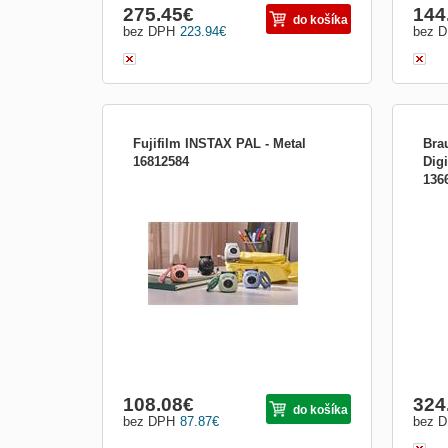
275.45
€
144
do košíka
bez DPH
223.94
€
bez 
Fujifilm INSTAX PAL - Metal
Bra
16812584
Dig
136
Tento nový kompaktní digitální fotoaparát
Veľk
HDM
se vejde do dlaně a odesílá fotografie přes
palc
Bluetooth přímo do vašeho telefonu do
speciální mobilní aplikace INSTAX Pal.
Poté si své oblíbené snímky můžete
kdykoli vytisknout pomocí jakékoli tiskárny
z řady INST
108.08
€
324
do košíka
bez DPH
87.87
€
bez 