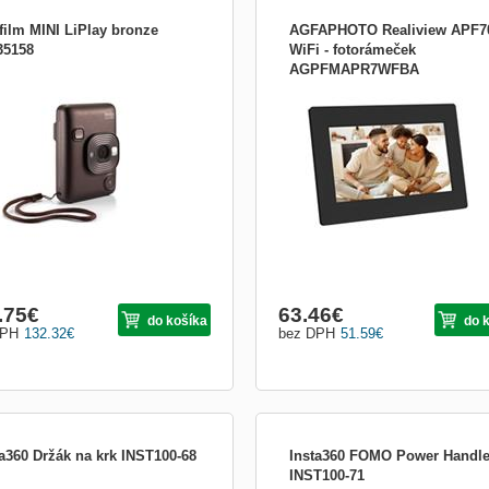
ifilm MINI LiPlay bronze
AGFAPHOTO Realiview APF7
35158
WiFi - fotorámeček
AGPFMAPR7WFBA
otoaparátu:Instantné fotoaparáty
AgfaPhoto Fotorámeček Realiview A
WIFI Zdieľajte svoje spomienky, nech
kdekoľvek Fotorámeček Realiview
APF700 WIFI vám ponúka jedinečný
spôsob zdieľania vašich fotografií a vi
Vaši priatelia a rodina vám môžu pria
posielať svoje najlepši...
.75
€
63.46
€
do košíka
do 
DPH
132.32
€
bez DPH
51.59
€
ta360 Držák na krk INST100-68
Insta360 FOMO Power Handl
INST100-71