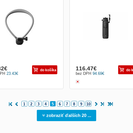
82
€
116.47
€
do košíka
do 
DPH
23.43
€
bez DPH
94.69
€
1
2
3
4
5
6
7
8
9
10
zobraziť ďalších 20 ...