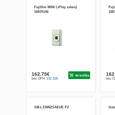
Fujifilm MINI LiPlay zelený
Fuj
16835146
168
Typ fotoaparátu:Instantné fotoaparáty
Typ f
162.75
€
162
do košíka
bez DPH
132.32
€
bez 
SM-L330NZSAEUE PZ
Ins