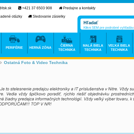
itsk.sk
+421 37 6503 908
Predajne a kontakty
ladené otázky
Sledovanie zásielky
Klikni SEM pre podrobné vyhľadáv
ČIERNA
MALÁ BIELA
VEĽKÁ BIELA
PERIFÉRIE
HERNÁ ZÓNA
TECHNIKA
TECHNIKA
TECHNIKA
Ostatná Foto & Video Technika
>
>