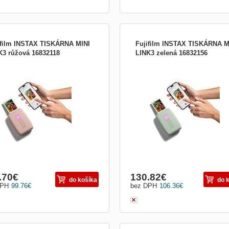
ifilm INSTAX TISKÁRNA MINI
Fujifilm INSTAX TISKÁRNA M
K3 růžová 16832118
LINK3 zelená 16832156
ícia obrazu na film : 3-farebná
Expozícia obrazu na film : 3-farebná
zícia prostredníctvom OLED
expozícia prostredníctvom OLED
teľný film : FUJIFILM Instant mini
Použiteľný film : FUJIFILM Instant min
 (predávaný samostatne) Rozmery
Film (predávaný samostatne) Rozme
rafie : 62 mm × 46 mm Počet pixelov
fotografie : 62 mm × 46 mm Počet pix
zície : 800 × 600 bodov Rozlíšenie
expozície : 800 × 600 bodov Rozlíšen
ície : 12.5 bodov/mm (3...
expozície : 12.5 bodov/mm (3...
.70
€
130.82
€
do košíka
do 
DPH
99.76
€
bez DPH
106.36
€