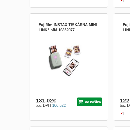
Fujifilm INSTAX TISKÁRNA MINI
Fuj
LINK3 bílá 16832077
LIN
Expozícia obrazu na film : 3-farebná
Expoz
expozícia prostredníctvom OLED
expo
Použiteľný film : FUJIFILM Instant mini
Použi
Film (predávaný samostatne) Rozmery
Film
fotografie : 62 mm × 46 mm Počet pixelov
fotog
expozície : 800 × 600 bodov Rozlíšenie
expo
expozície : 12.5 bodov/mm (3...
expoz
131.02
€
122
do košíka
bez DPH
106.52
€
bez 