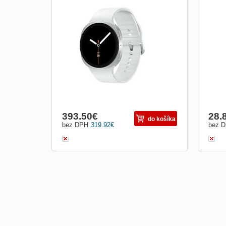
393.50
€
28.
do košíka
bez DPH
319.92
€
bez 