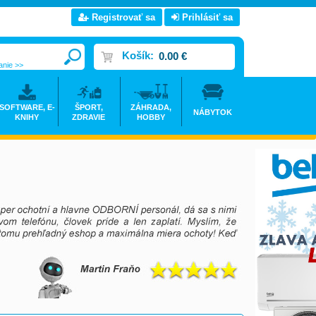
Registrovať sa
Prihlásiť sa
Košík:
0.00 €
anie >>
SOFTWARE, E-
ŠPORT,
ZÁHRADA,
NÁBYTOK
KNIHY
ZDRAVIE
HOBBY