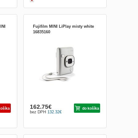
INI
Fujifilm MINI LiPlay misty white
16835160
Typ fotoaparátu:Instantné fotoaparáty
i
ry
elov
ie
162.75
€
košíka
do košíka
bez DPH
132.32
€