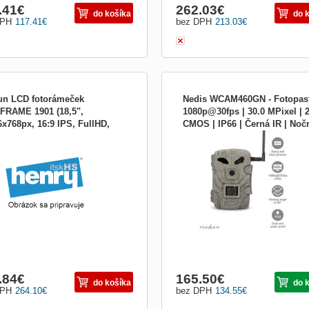
.41
€
262.03
€
do košíka
do 
DPH
117.41
€
bez DPH
213.03
€
un LCD fotorámeček
Nedis WCAM460GN - Fotopas
iFRAME 1901 (18,5",
1080p@30fps | 30.0 MPixel |
6x768px, 16:9 IPS, FullHD,
CMOS | IP66 | Černá IR | Noč
osť uhlopriečky obrazovky (v
Fotopast 1080p@30fps | 30.0 MPixel 
I, 8GB) DB21250
vidění | Úhel záběru:50°
och):18,5&quot;
MPixel CMOS | IP66 | Černá IR | Noč
vidění | Úhel záběru: 50 ° | Pohybový
senzor | Úhel detekce: 50 ° | Rozsah
detekce: 20 m | LCD obrazovka | Zel
Full HD fotopast se 4G LTE čtečkou 
karet (SIM karta
.84
€
165.50
€
do košíka
do 
DPH
264.10
€
bez DPH
134.55
€