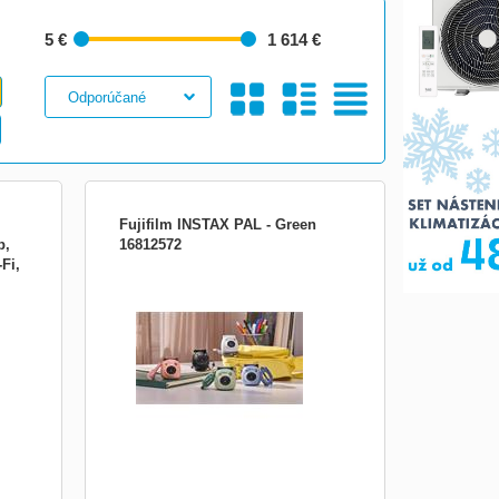
5 €
1 614 €
Galéria
S
Tabuľkový
Fujifilm INSTAX PAL - Green
p,
16812572
Fi,
Tento nový kompaktní digitální fotoaparát
res a
se vejde do dlaně a odesílá fotografie přes
trol
Bluetooth přímo do vašeho telefonu do
speciální mobilní aplikace INSTAX Pal.
aw
Poté si své oblíbené snímky můžete
s,
kdykoli vytisknout pomocí jakékoli tiskárny
z řady INST
Obrázkami
Výpis