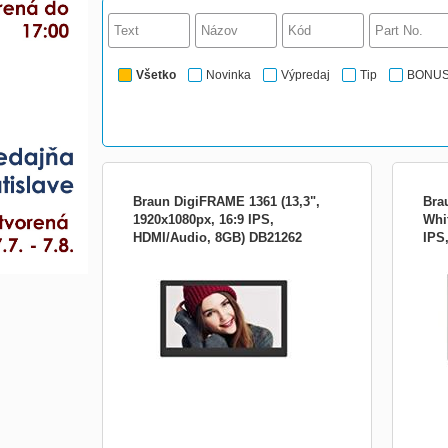
Všetko
Novinka
Výpredaj
Tip
BONU
Braun DigiFRAME 1361 (13,3",
Bra
1920x1080px, 16:9 IPS,
Whit
HDMI/Audio, 8GB) DB21262
IPS
Veľkosť uhlopriečky obrazovky (v
Veľk
palcoch):13,3&quot;
palc