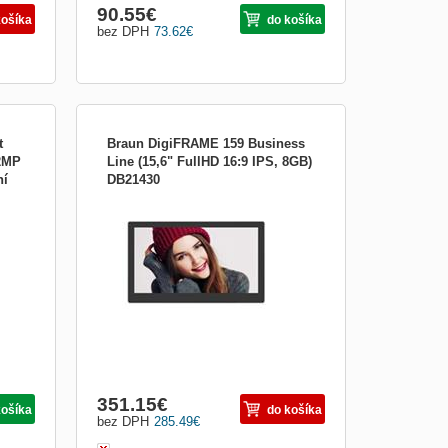
90.55
€
košíka
do košíka
bez DPH
73.62
€
t
Braun DigiFRAME 159 Business
 2MP
Line (15,6" FullHD 16:9 IPS, 8GB)
ní
DB21430
| 2
Profesionálny IPS digitálny fotoramček s
ní
uhlopriečkou 15,6&quot;, rozlíšením
1920x1080p/ 16:9, internou pamäťou 8GB,
prehrávanie JPEG/MP3/Videá, HDMI/mini
ená •
USB/USB/AV/SD slot, AV výstup, Stereo
SIM
2x3W reproduktory, IR diaľkový ovládač,
čierny. Veľkosť displeja...
351.15
€
košíka
do košíka
bez DPH
285.49
€