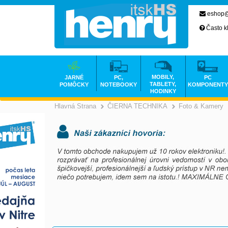
eshop@
Často k
MOBILY,
JARNÉ
PC,
PC
TABLETY,
POMÔCKY
NOTEBOOKY
KOMPONENTY
HODINKY
Hlavná Strana
ČIERNA TECHNIKA
Foto & Kamery
>