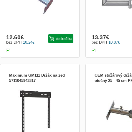
12.60
€
13.37
€
do košíka
bez DPH
10.24
€
bez DPH
10.87
€
Maximum GM111 Držák na zeď
OEM stožárový držá
5711045943317
otočný 25 - 45 cm 
Maximum GM111 Držák na zeď
Stožárový držák výsuvný-
cm