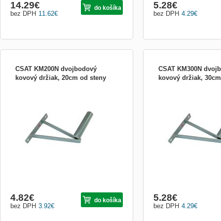
14.29
€
5.28
€
do košíka
bez DPH
11.62
€
bez DPH
4.29
€
CSAT KM200N dvojbodový
CSAT KM300N dvoj
kovový držiak, 20cm od steny
kovový držiak, 30cm
univerzálna konzolka určená pre montáž
univerzálna konzolka urč
malých antén, svietidiel, kamier ap. na
malých antén, svietidiel, 
stenu KM200N je inovovaná verzia
stenu KM200N je inovovan
obľúbenej konzolky KM200 odsadenie
obľúbenej konzolky KM20
(mm) 200 priemer trubky (mm) 32 dĺžka
(mm) 300 priemer trubky 
trubky (mm) 150 otvory pre uchytenie
trubky (mm) 150 otvory p
(mm) 2x O10 rozmery prír
(mm) 2x O10 rozmery prí
4.82
€
5.28
€
do košíka
bez DPH
3.92
€
bez DPH
4.29
€