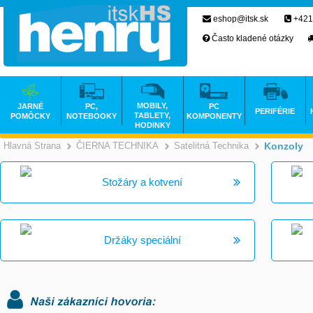
eshop@itsk.sk
+421
Často kladené otázky
MOBILY,
JARNÉ
PC,
PC
PERIFÉRIE
TABLETY,
POMÔCKY
NOTEBOOKY
KOMPONENTY
HODINKY
Hlavná Strana
ČIERNA TECHNIKA
Satelitná Technika
Konzoly
>
>
Stožáry a kotvení
Držáky speciální