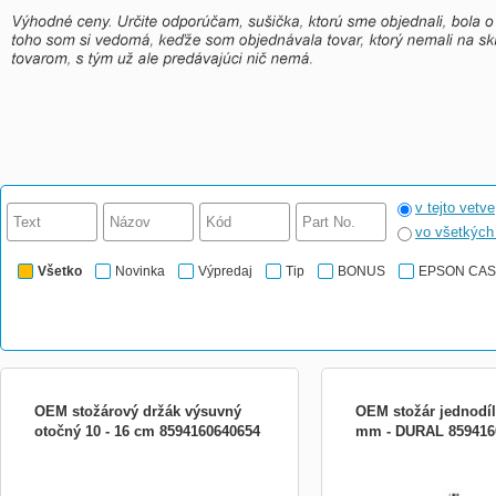
v tejto vetve
vo všetkýc
Všetko
Novinka
Výpredaj
Tip
BONUS
EPSON CA
OEM stožárový držák výsuvný
OEM stožár jednodíl
otočný 10 - 16 cm 8594160640654
mm - DURAL 859416
Stožárový držák výsuvný-otočný 10 - 16
Stožár jednodílný 3 m, 
cm