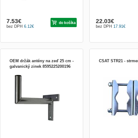
7.53
€
22.03
€
do košíka
bez DPH
6.12
€
bez DPH
17.91
€
OEM držák antény na zeď 25 cm -
CSAT STR21 - strme
galvanický zinek 8595225200196
OEM držák antény na zeď 20 cm -
jednoduchý strmeň určený
galvanický zinek
trubky na stožiar alebo t
STR21 je určený pre bežn
aplikácie kde sa vyžaduje
uchytenie trubky na stožia
predovšetkým pre zvýšen
stožiara. uchytenie na s