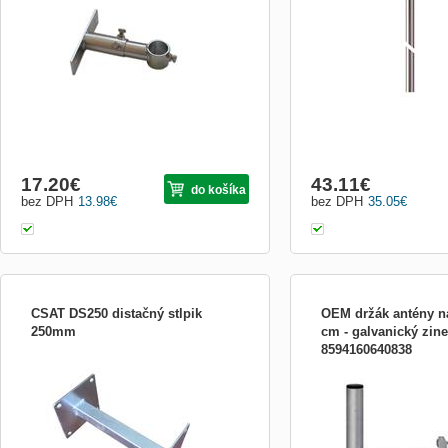
17.20
€
43.11
€
do košíka
bez DPH
13.98
€
bez DPH
35.05
€
CSAT DS250 distačný stlpik
OEM držák antény n
250mm
cm - galvanický zin
8594160640838
distanční sloup s odsazením 250mm
OEM držák antény na bal
Jednoduché a velmi pevné uchycení
galvanický zinek
trubky až do průměru 95mm o stojan,
stěnu anebo sloup /až do průměru 95mm/
je možné realizovat pomocí tohto
distančního sloupu a dvojic žraloků-
úchytek 2Z5 /2Z5M/.