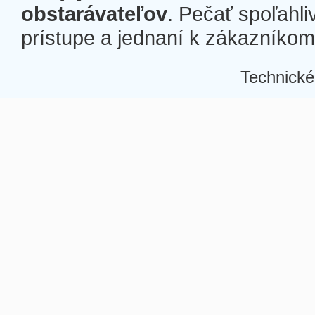
obstarávateľov
. Pečať spoľahli
prístupe a jednaní k zákazníkom a
Technické
Â
Â
Â