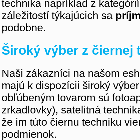
technika napríklad z kategóri
záležitostí týkajúcich sa
príj
podobne.
Široký výber z čiernej
Naši zákazníci na našom esho
majú k dispozícii široký výber
obľúbeným tovarom sú fotoapa
zrkadlovky), satelitná technik
že im túto čiernu techniku v
podmienok.