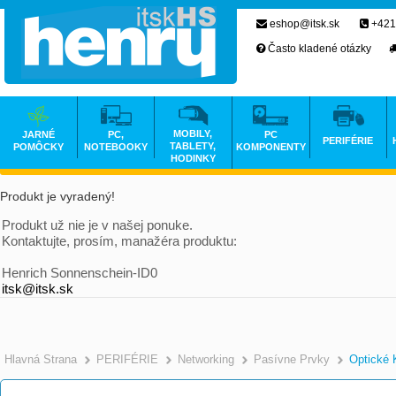
eshop@itsk.sk
+421
Často kladené otázky
MOBILY,
JARNÉ
PC,
PC
PERIFÉRIE
TABLETY,
POMÔCKY
NOTEBOOKY
KOMPONENTY
HODINKY
Produkt je vyradený!
Produkt už nie je v našej ponuke.
Kontaktujte, prosím, manažéra produktu:
Henrich Sonnenschein-ID0
itsk@itsk.sk
Hlavná Strana
PERIFÉRIE
Networking
Pasívne Prvky
Optické 