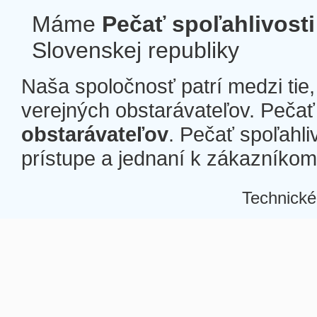
Máme
Pečať spoľahlivosti
Slovenskej republiky
Naša spoločnosť patrí medzi tie
verejných obstarávateľov. Pečať 
obstarávateľov
. Pečať spoľahli
prístupe a jednaní k zákazníkom a
Technické
Â
Â
Â