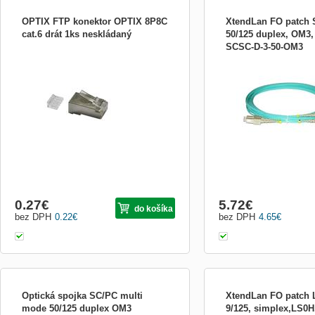
OPTIX FTP konektor OPTIX 8P8C
XtendLan FO patch
cat.6 drát 1ks neskládaný
50/125 duplex, OM3
SCSC-D-3-50-OM3
TENTO PRODUKT JE CERTIFIKOVANÝ
XtendLan FOPSCSCD350
PRO VYUŽITÍ 15LETÉ SYSTÉMOVÉ
patch cord slouží k propo
ZÁRUKY KABELÁŽE OPTIX. Stíněný
optického prvku s aktivn
konektor RJ45 8p8c. Pro vodič drát, kulatý
prvkem. ZÁKLADNÍ SPEC
kabel, PVC a LSOH plášť. Konektory
vlákna: multimode; Specifi.
OPTIX typu RJ45 jsou spolehlivé
komponenty, které jsou konstrukčně
uzpůsobeny tak, a
0.27
€
5.72
€
do košíka
bez DPH
0.22
€
bez DPH
4.65
€
Optická spojka SC/PC multi
XtendLan FO patch
mode 50/125 duplex OM3
9/125, simplex,LS0H