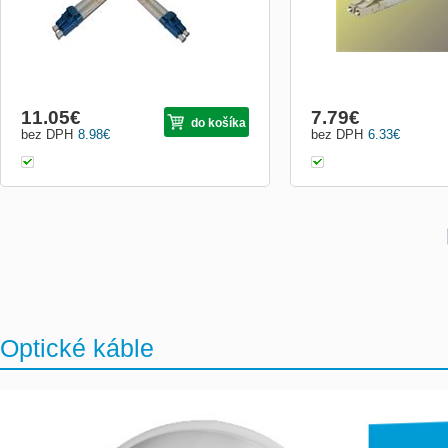
11.05
€
7.79
€
do košíka
bez DPH
8.98
€
bez DPH
6.33
€
Optické káble