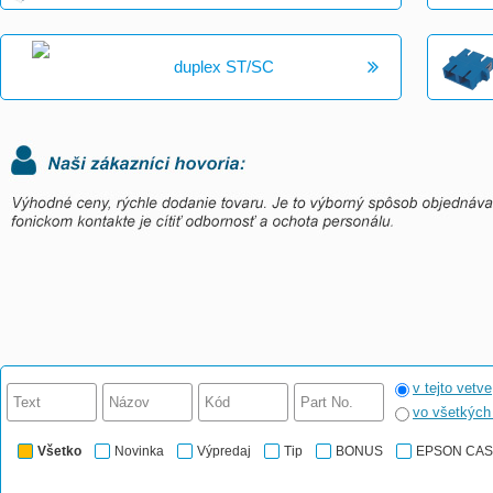
duplex ST/SC
v tejto vetve
vo všetkýc
Všetko
Novinka
Výpredaj
Tip
BONUS
EPSON CA