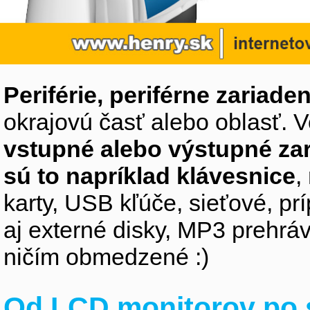
Periférie, periférne zariaden
okrajovú časť alebo oblasť. V
vstupné alebo výstupné za
sú to napríklad klávesnice
,
karty, USB kľúče, sieťové, p
aj externé disky, MP3 prehr
ničím obmedzené :)
Od LCD monitorov po 