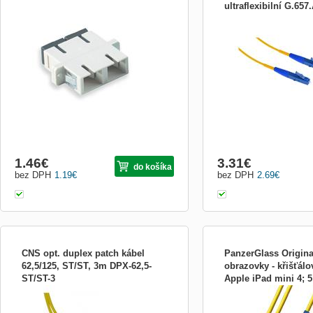
ultraflexibilní G.65
Optická spojka SC/PC multi mode 50/125
XtendLan FOPLCLCS39A1
2mm, krátký vývod
duplex OM3
propojovací kabel sloužící
na běžný optický kabel a 
jednotlivých optický modul
ultraflexibilní optický kabe
malý poloměr ohybu...
1.46
€
3.31
€
do košíka
bez DPH
1.19
€
bez DPH
2.69
€
CNS opt. duplex patch kábel
PanzerGlass Origina
62,5/125, ST/ST, 3m DPX-62,5-
obrazovky - křišťálov
ST/ST-3
Apple iPad mini 4; 5
CNS opt. duplex patch kábel 62,5/125,
Optický patchkabel duple
ST/ST, 3m
9/125um SM, 2m