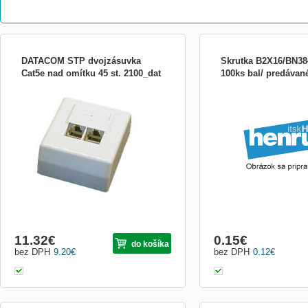
DATACOM STP dvojzásuvka
Skrutka B2X16/BN38
Cat5e nad omítku 45 st. 2100_dat
100ks bal/ predávan
Pigtail optického vlákna ST
50/125MM,1m,0,9mm
11.32
€
0.15
€
do košíka
bez DPH
9.20
€
bez DPH
0.12
€