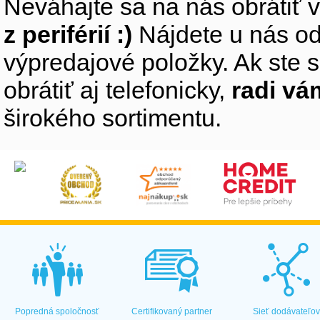
Neváhajte sa na nás obrátiť 
z periférií :)
Nájdete u nás od
výpredajové položky. Ak ste s
obrátiť aj telefonicky,
radi v
širokého sortimentu.
Popredná spoločnosť
Certifikovaný partner
Sieť dodávateľo