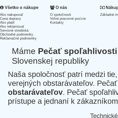
Všetko o nákupe
O nás
Nákup 
Ako nakupovať
O spoločnosti
Základné in
Cena dopravy
Voľné pracovné pozície
Ako platiť
Kontakty
Ako reklamovať
Servisné strediská
Obchodné podmienky
Reklamačné podmienky
Máme
Pečať spoľahlivosti
Slovenskej republiky
Naša spoločnosť patrí medzi tie
verejných obstarávateľov. Pečať 
obstarávateľov
. Pečať spoľahli
prístupe a jednaní k zákazníkom a
Technické