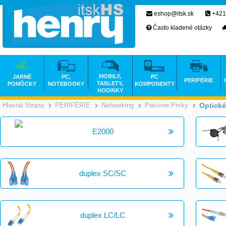
eshop@itsk.sk
+421
Často kladené otázky
MOBILY,
JARNÉ
PC,
PC
PERIFÉRIE
TABLETY,
POMÔCKY
NOTEBOOKY
KOMPONENTY
HODINKY
Hlavná Strana
PERIFÉRIE
Networking
Pasívne Prvky
Optické
>
>
>
E2000
duplex SC/SC
duplex LC/LC