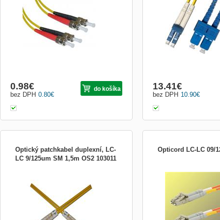
0.98
€
13.41
€
do košíka
bez DPH
0.80
€
bez DPH
10.90
€
Optický patchkabel duplexní, LC-
Opticord LC-LC 09/
LC 9/125um SM 1,5m OS2 103011
Optický patchcord (jumper kabel) je
7m
standardní nebo na míru vyrobený
propojovací optický kabel, zakončený na
obou stranách optickými konektory.
Patchcordy se používají k propojení
zařízení uvnitř rozvaděče, nebo k připojení
aktivních prvků k optické tr...