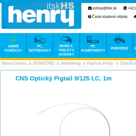
eshop@itsk.sk
+421
Často kladené otázky
MOBILY,
JARNÉ
PC,
PC
PERIFÉRIE
TABLETY,
POMÔCKY
NOTEBOOKY
KOMPONENTY
HODINKY
Hlavná Strana
PERIFÉRIE
Networking
Pasívne Prvky
Optické 
>
>
>
CNS Optický Pigtail 9/125 LC, 1m