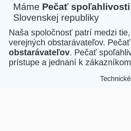
Máme
Pečať spoľahlivosti
Slovenskej republiky
Naša spoločnosť patrí medzi tie
verejných obstarávateľov. Pečať 
obstarávateľov
. Pečať spoľahli
prístupe a jednaní k zákazníkom a
Technické
Â
Â
Â