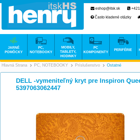
eshop@itsk.sk
+421
Často kladené otázky
MOBILY,
JARNÉ
PC,
PC
PERIFÉRIE
TABLETY,
POMÔCKY
NOTEBOOKY
KOMPONENTY
HODINKY
Hlavná Strana
PC, NOTEBOOKY
Príslušenstvo
Ostatné
>
>
DELL -vymeniteľný kryt pre Inspiron Que
5397063062447