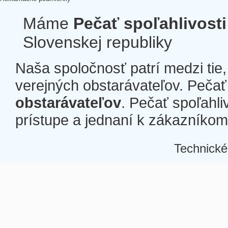
Máme
Pečať spoľahlivosti
Slovenskej republiky
Naša spoločnosť patrí medzi tie
verejných obstarávateľov. Pečať 
obstarávateľov
. Pečať spoľahli
prístupe a jednaní k zákazníkom a
Technické
Â
Â
Â