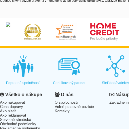
Obchod si vyhradzuje právo na zmenu ceny až po potvrdenie objednávky. Obrázok má len il
Popredná spoločnosť
Certifikovaný partner
Sieť dodávateľo
Všetko o nákupe
O nás
Nákup 
Ako nakupovať
O spoločnosti
Základné in
Cena dopravy
Voľné pracovné pozície
Ako platiť
Kontakty
Ako reklamovať
Servisné strediská
Obchodné podmienky
Reklamačné podmienky