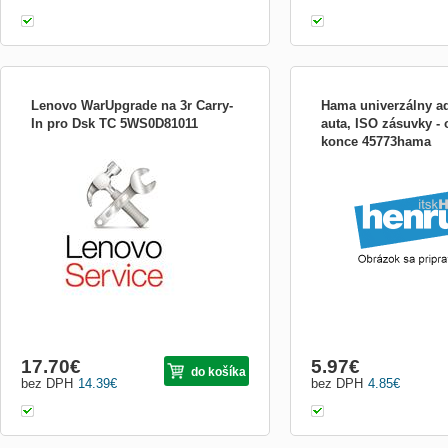
Lenovo WarUpgrade na 3r Carry-
Hama univerzálny a
In pro Dsk TC 5WS0D81011
auta, ISO zásuvky - 
konce 45773hama
Rozšíření záruky na 3 roky Carry-In
(oprava v servise) pro desktopy
ThinkCentre se základní zárukou 1 rok
Carry In: • ThinkCentre E73 • ThinkCentre
Edge 72 • ThinkCentre Edge 73 SFF •
ThinkCentre Edge 73 TWR • ThinkCentre
Edge 92 • ThinkCentre Edge 93 ...
17.70
€
5.97
€
do košíka
bez DPH
14.39
€
bez DPH
4.85
€