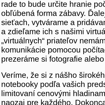
rade to bude určite hranie po
obľúbená forma zábavy. Ďale
sieťach, vytvárame a pridá
a zdieľame ich s našimi virtu
„virtuálnych“ priateľov nemáme
komunikácie pomocou počítač
prezeráme si fotografie ale
Veríme, že si z nášho širokéh
notebooky podľa vašich preds
limitovaní cenovými hladinam
naozaj pre každého. Dokonca