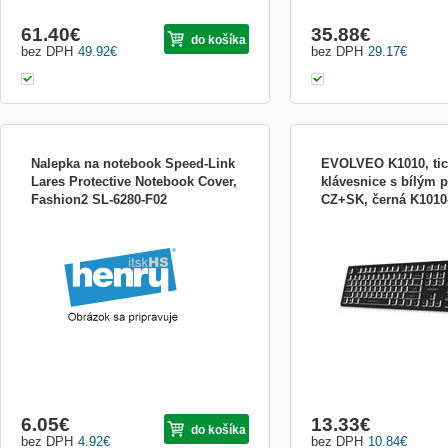
61.40
€
35.88
€
do košíka
bez DPH
49.92
€
bez DPH
29.17
€
Nalepka na notebook Speed-Link
EVOLVEO K1010, ti
Lares Protective Notebook Cover,
klávesnice s bílým 
Fashion2 SL-6280-F02
CZ+SK, černá K1010
Designovými ochrannými fóliemi Lares se
EVOLVEO K1010, tichá kl
každému Notebooku propůjčí celkem nový
podsvícením, CZ+SK, čer
vzhled. Pro každý styl a každou příležitost
chod Nízkoprofilové kláve
existuje vhodný design. Pouze s několika
mm) Bílé podsvícení 3 úr
málo manipulačními kroky získá Notebook
Výklopné nožičky 12 mult
díky individuální úpravě svou hodnotu.
kláves Klávesnice EVOL
Kromě toho c
6.05
€
13.33
€
do košíka
bez DPH
4.92
€
bez DPH
10.84
€