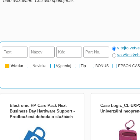
v tejto vetve
vo všetkýc
Všetko
Novinka
Výpredaj
Tip
BONUS
EPSON CA
Electronic HP Care Pack Next
Case Logic_CL-UXP
Business Day Hardware Support -
Univerzální neopren
Prodloužená dohoda o službách
HP CarePack - Oprava u zákazníka
* Neoprenové pouzdro na
- náhrad U6578E
následující pracovní den, 3 roky HP
elektroniku od mobilních t
CarePack - Oprava u zákazníka
MP3&amp;MP4 přehrávače,
následující pracovní den, 3 roky (U6578E)
fotoaparáty; * Pružný neo
HP CarePack typu Next Business Day
brání náhodnému vypadnut