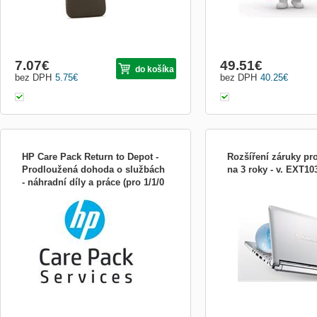
7.07
€
49.51
€
do košíka
bez DPH
5.75
€
bez DPH
40.25
€
HP Care Pack Return to Depot -
Rozšíření záruky pr
Prodloužená dohoda o službách
na 3 roky - v. EXT10
- náhradní díly a práce (pro 1/1/0
Prodloužená dohoda o službách -
HĽADÁTE ISTOTU? ROZ
zár UK735A
náhradní díly a práce (pro 1/1/0 záruka) -
ZÁRUKU V CELOM SVETE
3 let - 9x5 - pro Mobile Thin Client mt20,
neočakávaných výdavkov v
mt21, mt42, mt43; ProBook 430 G7, 445
vašou digitálnou investíci
G7, 450 G4, 455 G7; x360
pôvodnej záruky produktu
záruku až na 4 roky a zís
istotu v čase, keď ste ch