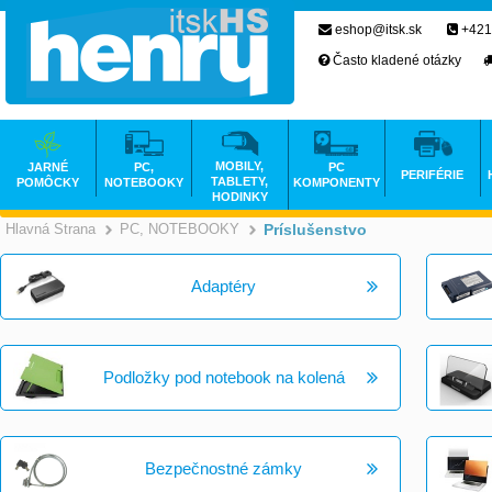
eshop@itsk.sk
+421
Často kladené otázky
MOBILY,
JARNÉ
PC,
PC
PERIFÉRIE
TABLETY,
POMÔCKY
NOTEBOOKY
KOMPONENTY
HODINKY
Hlavná Strana
PC, NOTEBOOKY
Príslušenstvo
>
>
Adaptéry
Podložky pod notebook na kolená
Bezpečnostné zámky