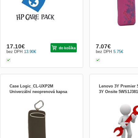
(NBD) Onsite - Odezva následující
samostatné kapsy jedna na
pracovní den s opravou u zákazníka. •
druhá na příslušenství (na
Urče...
17.10
€
7.07
€
do košíka
bez DPH
13.90
€
bez DPH
5.75
€
Case Logic_CL-UXP2M
Lenovo 3Y Premier 
Univerzální neoprenová kapsa
3Y Onsite 5WS1J381
* Neoprenové pouzdro na drobnou
elektroniku od mobilních telefonů, přes
MP3&amp;MP4 přehrávače, až po dig.
fotoaparáty; * Pružný neopren chrání a
brání náhodnému vypadnutí; * Dvě
samostatné kapsy jedna na elektroniku,
druhá na příslušenství (např. sluchát..