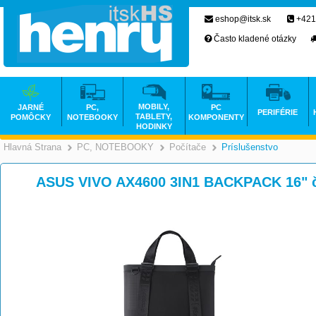
eshop@itsk.sk
+421
Často kladené otázky
MOBILY,
JARNÉ
PC,
PC
PERIFÉRIE
TABLETY,
POMÔCKY
NOTEBOOKY
KOMPONENTY
HODINKY
Hlavná Strana
PC, NOTEBOOKY
Počítače
Príslušenstvo
>
>
>
ASUS VIVO AX4600 3IN1 BACKPACK 16" 