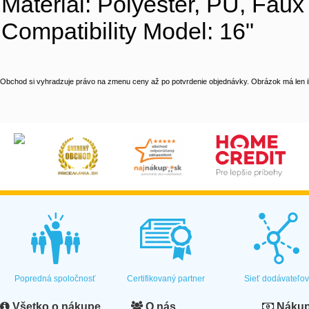
Material: Polyester, PU, Faux
Compatibility Model: 16"
Obchod si vyhradzuje právo na zmenu ceny až po potvrdenie objednávky. Obrázok má len il
Popredná spoločnosť
Certifikovaný partner
Sieť dodávateľo
Všetko o nákupe
O nás
Nákup 