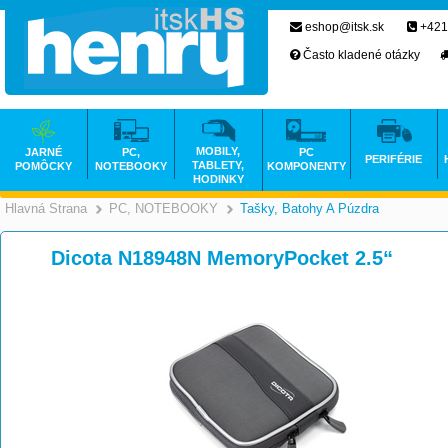
eshop@itsk.sk
+421
Často kladené otázky
MOBILY,
JARNÉ
PC,
PC
PERIFÉRIE
TABLETY,
POMÔCKY
NOTEBOOKY
KOMPONENTY
HODINKY
Hlavná Strana
PC, NOTEBOOKY
Tašky, Batohy A Púzdra
>
>
Dicota N18948N MemoryPocket 2.5“