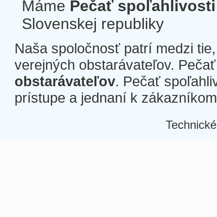
Máme
Pečať spoľahlivosti
Slovenskej republiky
Naša spoločnosť patrí medzi tie
verejných obstarávateľov. Pečať 
obstarávateľov
. Pečať spoľahli
prístupe a jednaní k zákazníkom a
Technické
Â
Â
Â