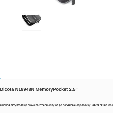
Dicota N18948N MemoryPocket 2.5“
Obchod si vyhradzuje právo na zmenu ceny až po potvrdenie objednávky. Obrázok má len il