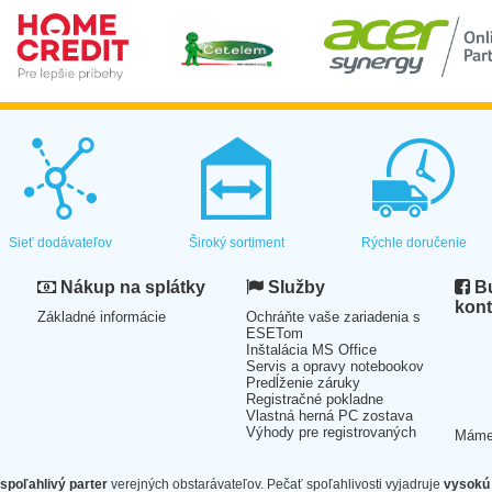
Sieť dodávateľov
Široký sortiment
Rýchle doručenie
Nákup na splátky
Služby
Bu
kont
Základné informácie
Ochráňte vaše zariadenia s
ESETom
Inštalácia MS Office
Servis a opravy notebookov
Predĺženie záruky
Registračné pokladne
Vlastná herná PC zostava
Výhody pre registrovaných
Mám
spoľahlivý parter
verejných obstarávateľov. Pečať spoľahlivosti vyjadruje
vysokú 