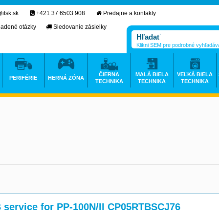
itsk.sk
+421 37 6503 908
Predajne a kontakty
ladené otázky
Sledovanie zásielky
Klikni SEM pre podrobné vyhľadáv
ČIERNA
MALÁ BIELA
VEĽKÁ BIELA
PERIFÉRIE
HERNÁ ZÓNA
TECHNIKA
TECHNIKA
TECHNIKA
 service for PP-100N/II CP05RTBSCJ76