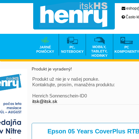
eshop@
Často k
MOBILY,
JARNÉ
PC,
PC
TABLETY,
POMÔCKY
NOTEBOOKY
KOMPONENTY
HODINKY
Produkt je vyradený!
Produkt už nie je v našej ponuke.
Kontaktujte, prosím, manažéra produktu:
Henrich Sonnenschein-ID0
itsk@itsk.sk
Epson 05 Years CoverPlus RTB