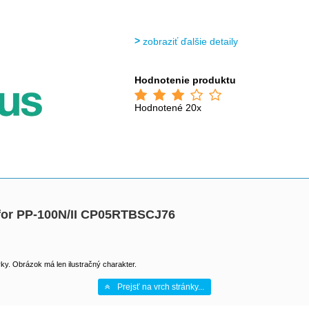
zobraziť ďalšie detaily
Hodnotenie produktu
Hodnotené 20x
 for PP-100N/II CP05RTBSCJ76
y. Obrázok má len ilustračný charakter.
Prejsť na vrch stránky...