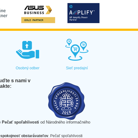
Osobný odber
Sieť predajní
ďte s nami v
akte:
e
Pečať spoľahlivosti
od Národného informačného
spokojnosť obstarávateľov
. Pečať spoľahlivosti