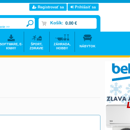
Registrovať sa
Prihlásiť sa
Košík:
0.00 €
anie >>
SOFTWARE, E-
ŠPORT,
ZÁHRADA,
NÁBYTOK
KNIHY
ZDRAVIE
HOBBY