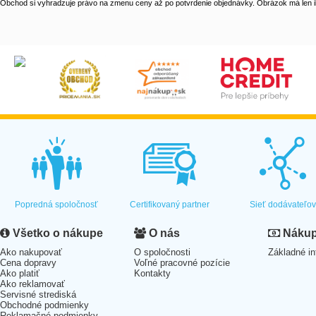
Obchod si vyhradzuje právo na zmenu ceny až po potvrdenie objednávky. Obrázok má len il
Popredná spoločnosť
Certifikovaný partner
Sieť dodávateľo
Všetko o nákupe
O nás
Nákup 
Ako nakupovať
O spoločnosti
Základné in
Cena dopravy
Voľné pracovné pozície
Ako platiť
Kontakty
Ako reklamovať
Servisné strediská
Obchodné podmienky
Reklamačné podmienky