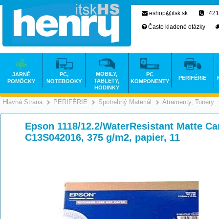
eshop@itsk.sk
+421
Často kladené otázky
MOBILY,
JARNÉ
PC,
PC
PERIFÉRIE
TABLETY,
POMÔCKY
NOTEBOOKY
KOMPONENTY
HODINKY
Hlavná Strana
PERIFÉRIE
Spotrebný Materiál
Atramenty, Tonery
>
>
>
Epson 1118/12.2/WaterResistant Matte Ca
C13S042016, 375 g/m2, papier, 11