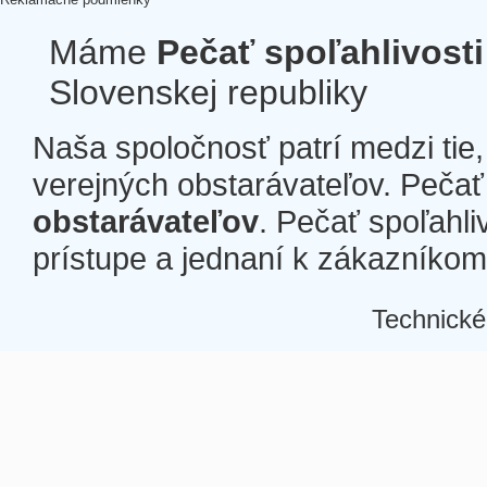
Máme
Pečať spoľahlivosti
Slovenskej republiky
Naša spoločnosť patrí medzi tie
verejných obstarávateľov. Pečať 
obstarávateľov
. Pečať spoľahli
prístupe a jednaní k zákazníkom a
Technické
Â
Â
Â