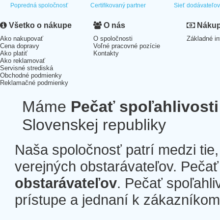
Popredná spoločnosť
Certifikovaný partner
Sieť dodávateľo
Všetko o nákupe
O nás
Nákup 
Ako nakupovať
O spoločnosti
Základné in
Cena dopravy
Voľné pracovné pozície
Ako platiť
Kontakty
Ako reklamovať
Servisné strediská
Obchodné podmienky
Reklamačné podmienky
Máme
Pečať spoľahlivosti
Slovenskej republiky
Naša spoločnosť patrí medzi tie
verejných obstarávateľov. Pečať 
obstarávateľov
. Pečať spoľahli
prístupe a jednaní k zákazníkom a