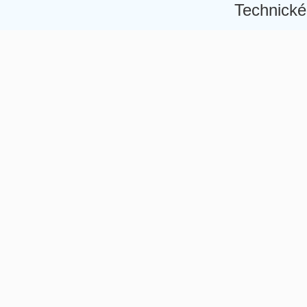
Technické
Â
Â
Â