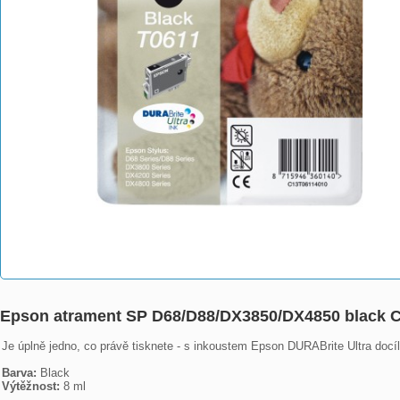
Epson atrament SP D68/D88/DX3850/DX4850 black 
Je úplně jedno, co právě tisknete - s inkoustem Epson DURABrite Ultra docíl
Barva:
Výtěžnost:
 8 ml
