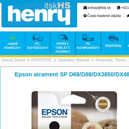
eshop@itsk.sk
+421
Často kladené otázky
MOBILY,
JARNÉ
PC,
PC
PERIFÉRIE
TABLETY,
POMÔCKY
NOTEBOOKY
KOMPONENTY
HODINKY
Hlavná Strana
PERIFÉRIE
Spotrebný Materiál
Atramenty, Tonery
>
>
>
Epson atrament SP D68/D88/DX3850/DX48